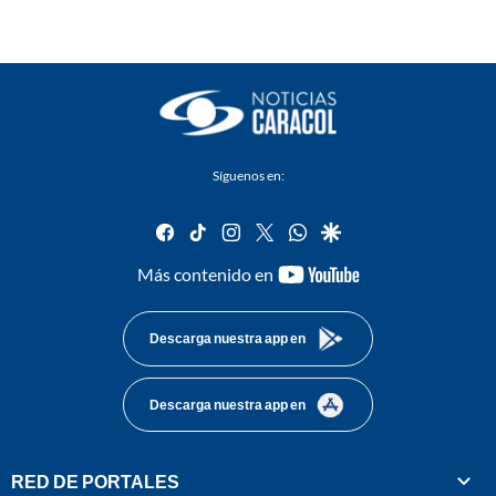
Síguenos en:
facebook
tiktok
instagram
twitter
whatsapp
google
youtube-
Más contenido en
footer
Descarga nuestra app en
Descarga nuestra app en
RED DE PORTALES