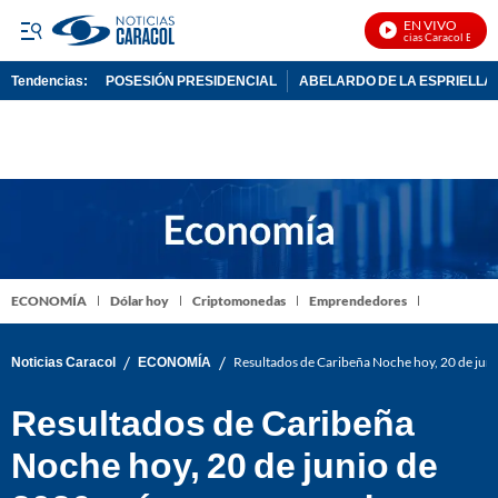
EN VIVO
Noticias Caracol En Vivo
Tendencias:
POSESIÓN PRESIDENCIAL
ABELARDO DE LA ESPRIELLA
PUBLICIDAD
ECONOMÍA
Dólar hoy
Criptomonedas
Emprendedores
/
/
Noticias Caracol
ECONOMÍA
Resultados de Caribeña Noche hoy, 20 de jun
Resultados de Caribeña
Noche hoy, 20 de junio de