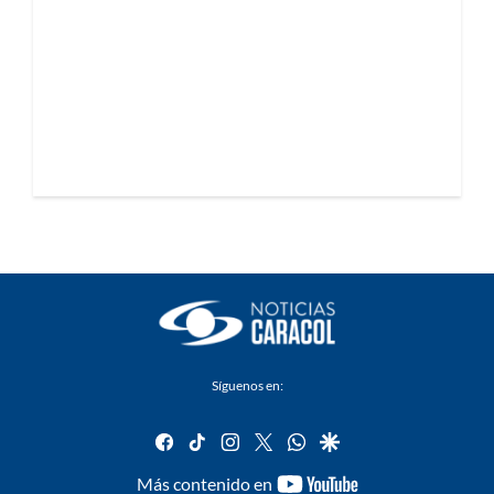
Síguenos en:
facebook
tiktok
instagram
twitter
whatsapp
google
youtube-
Más contenido en