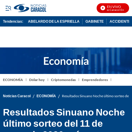
EN VIVO
Noticias Caracol En Vivo
Tendencias:
ABELARDO DE LA ESPRIELLA
GABINETE
ACCIDENTE 
PUBLICIDAD
ECONOMÍA
Dólar hoy
Criptomonedas
Emprendedores
/
/
Noticias Caracol
ECONOMÍA
Resultados Sinuano Noche último sorteo del
Resultados Sinuano Noche
último sorteo del 11 de