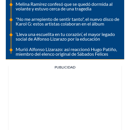
Melina Ramírez confesó que se quedó dormida al
volante y estuvo cerca de una tragedia
"No me arrepiento de sentir tanto", el nuevo disco de
Karol G: estos artistas colaboran en el álbum
‘Lleva una escuelita en tu corazón’, el mayor legado
social de Alfonso Lizarazo por la educación
Murió Alfonso Lizarazo: así reaccionó Hugo Patiño,
miembro del elenco original de Sábados Felices
PUBLICIDAD