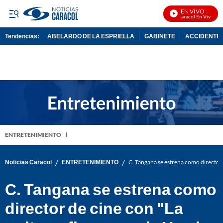
EN VIVO
Noticias Caracol En Vivo
Tendencias:
ABELARDO DE LA ESPRIELLA
GABINETE
ACCIDENTE 
PUBLICIDAD
ENTRETENIMIENTO
/
/
Noticias Caracol
ENTRETENIMIENTO
C. Tangana se estrena como director 
C. Tangana se estrena como
director de cine con "La