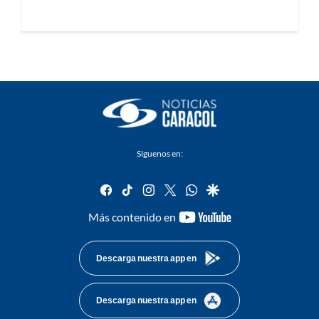
Síguenos en:
facebook
tiktok
instagram
twitter
whatsapp
google
youtube-
Más contenido en
footer
Descarga nuestra app en
Descarga nuestra app en