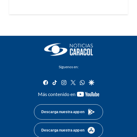
Síguenos en:
facebook
tiktok
instagram
twitter
whatsapp
google
youtube-
Más contenido en
footer
Descarga nuestra app en
Descarga nuestra app en