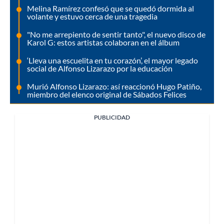
Melina Ramírez confesó que se quedó dormida al
volante y estuvo cerca de una tragedia
"No me arrepiento de sentir tanto", el nuevo disco de
Karol G: estos artistas colaboran en el álbum
‘Lleva una escuelita en tu corazón’, el mayor legado
social de Alfonso Lizarazo por la educación
Murió Alfonso Lizarazo: así reaccionó Hugo Patiño,
miembro del elenco original de Sábados Felices
PUBLICIDAD