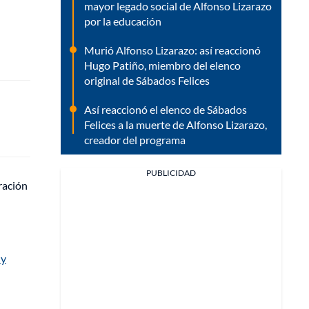
mayor legado social de Alfonso Lizarazo
por la educación
Murió Alfonso Lizarazo: así reaccionó
Hugo Patiño, miembro del elenco
original de Sábados Felices
Así reaccionó el elenco de Sábados
Felices a la muerte de Alfonso Lizarazo,
creador del programa
PUBLICIDAD
ración
dy