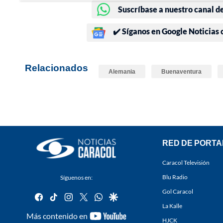
Suscríbase a nuestro canal d
✔️ Síganos en Google Noticias
Relacionados
Alemania
Buenaventura
RED DE PORTA
Caracol Televisión
Blu Radio
Síguenos en:
Gol Caracol
facebook
tiktok
instagram
twitter
whatsapp
google
La Kalle
youtube-
Más contenido en
HJCK