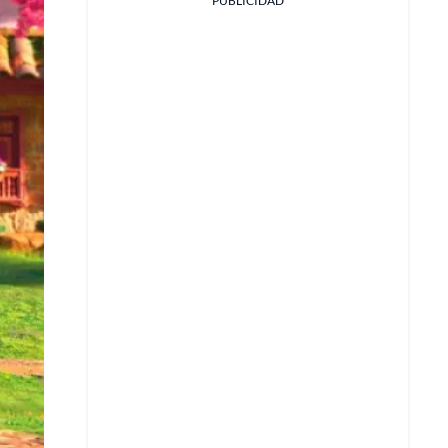
PUBLICIDAD
Facebook
X
Whatsapp
Copiar enlace
Telegram
LinkedIn