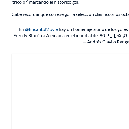
‘tricolor’ marcando el histórico gol.
Cabe recordar que con ese gol la selección clasificó a los octa
En
@EncantoMovie
hay un homenaje a uno de los goles m
Freddy Rincón a Alemania en el mundial del 90…🇨🇴⚽️ ¡G
— Andrés Clavijo Rang