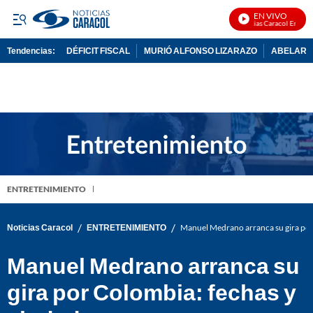
EN VIVO
Noticias Caracol En Vivo
Tendencias:
DÉFICIT FISCAL
MURIÓ ALFONSO LIZARAZO
ABELARDO
PUBLICIDAD
ENTRETENIMIENTO
/
/
Noticias Caracol
ENTRETENIMIENTO
Manuel Medrano arranca su gira por
Manuel Medrano arranca su
gira por Colombia: fechas y