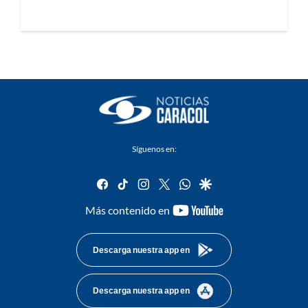
Síguenos en:
facebook
tiktok
instagram
twitter
whatsapp
google
youtube-
Más contenido en
footer
Descarga nuestra app en
Descarga nuestra app en