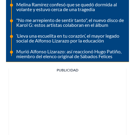
Melina Ramírez confesó que se quedó dormida al
volante y estuvo cerca de una tragedia
"No me arrepiento de sentir tanto", el nuevo disco de
Karol G: estos artistas colaboran en el álbum
‘Lleva una escuelita en tu corazón’, el mayor legado
social de Alfonso Lizarazo por la educación
Murió Alfonso Lizarazo: así reaccionó Hugo Patiño,
miembro del elenco original de Sábados Felices
PUBLICIDAD