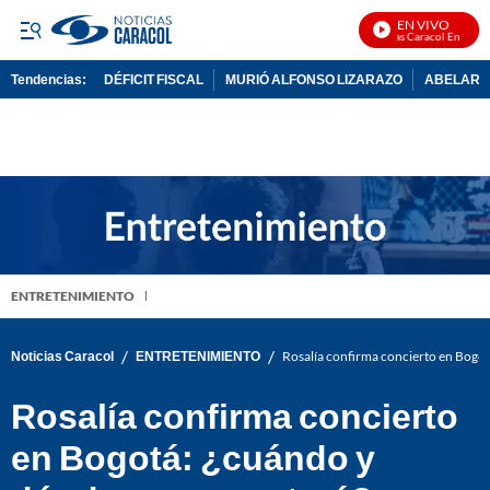
EN VIVO
Noticias Caracol En Vivo
Tendencias:
DÉFICIT FISCAL
MURIÓ ALFONSO LIZARAZO
ABELARDO
PUBLICIDAD
ENTRETENIMIENTO
/
/
Noticias Caracol
ENTRETENIMIENTO
Rosalía confirma concierto en Bogot
Rosalía confirma concierto
en Bogotá: ¿cuándo y