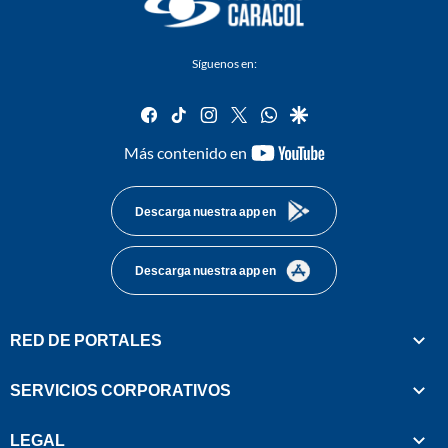
Síguenos en:
facebook
tiktok
instagram
twitter
whatsapp
google
youtube-
Más contenido en
footer
Descarga nuestra app en
Descarga nuestra app en
RED DE PORTALES
SERVICIOS CORPORATIVOS
LEGAL