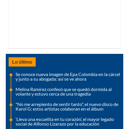
Lo último
Se conoce nueva imagen de Epa Colombia en la cárcel
y junto a su abogada: así se ve ahora
Melina Ramírez confesó que se quedó dormida al
volante y estuvo cerca de una tragedia
"No me arrepiento de sentir tanto", el nuevo disco de
Karol G: estos artistas colaboran en el álbum
‘Lleva una escuelita en tu corazón’, el mayor legado
social de Alfonso Lizarazo por la educación