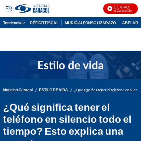
EN VIVO
Noticias Caracol En Vivo
Tendencias:
DÉFICIT FISCAL
MURIÓ ALFONSO LIZARAZO
ABELARDO
PUBLICIDAD
/
/
Noticias Caracol
ESTILO DE VIDA
¿Qué significa tener el teléfono en silenc
¿Qué significa tener el
teléfono en silencio todo el
tiempo? Esto explica una