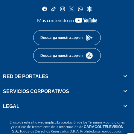
facebook
tiktok
instagram
twitter
whatsapp
google
youtube-
Más contenido en
footer
Descarga nuestra app en
Descarga nuestra app en
RED DE PORTALES
SERVICIOS CORPORATIVOS
LEGAL
El uso de este sitio web implica la aceptación de los
Términos y condiciones
y
Políticas de Tratamiento de la Información
de
CARACOL TELEVISIÓN
S.A.
Todos los Derechos Reservados D.R.A. Prohibida su reproducción