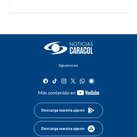
Síguenos en:
facebook
tiktok
instagram
twitter
whatsapp
google
youtube-
Más contenido en
footer
Descarga nuestra app en
Descarga nuestra app en