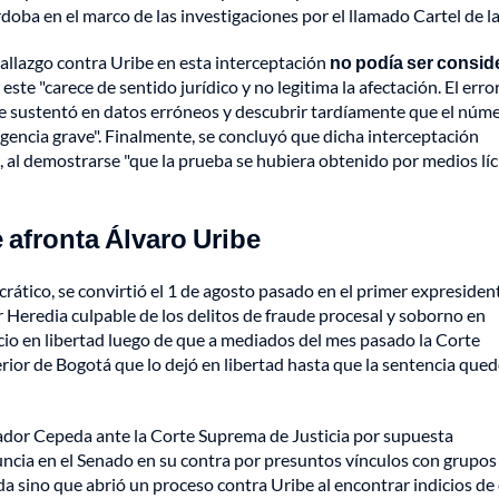
doba en el marco de las investigaciones por el llamado Cartel de la
llazgo contra Uribe en esta interceptación
no podía ser consid
este "carece de sentido jurídico y no legitima la afectación. El erro
n se sustentó en datos erróneos y descubrir tardíamente que el núm
gencia grave". Finalmente, se concluyó que dicha interceptación
 al demostrarse "que la prueba se hubiera obtenido por medios líci
e afronta Álvaro Uribe
rático, se convirtió el 1 de agosto pasado en el primer expresiden
Heredia culpable de los delitos de fraude procesal y soborno en
icio en libertad luego de que a mediados del mes pasado la Corte
rior de Bogotá que lo dejó en libertad hasta que la sentencia qued
dor Cepeda ante la Corte Suprema de Justicia por supuesta
ncia en el Senado en su contra por presuntos vínculos con grupos
da sino que abrió un proceso contra Uribe al encontrar indicios de