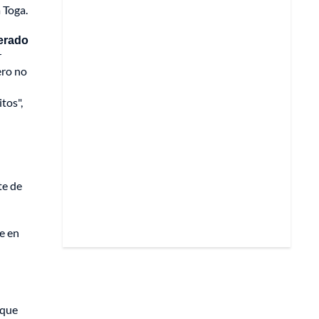
 Toga.
erado
r
ero no
tos",
te de
e en
 que