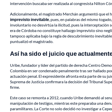
intervención buscaba ser realizada al congresista Nilton Cór
Adicionalmente, el magistrado Merchán argumentó que el ha
imprevisto inevitable
, pues, en palabras del mismo togado, 
involuntario no desvirtúa la ilicitud, pues la interceptació
era de Córdoba no constituye hallazgo imprevisto sino negli
tampoco aplicaba bajo la regla de descubrimiento inevitable,
puntualizó el magistrado.
Así ha sido el juicio que actualment
Uribe, fundador y líder del partido de derecha Centro Democ
Colombia en ser condenado penalmente tras ser hallado por 
actuación penal. El expresidente afronta esta parte de su ju
Suprema de Justicia confirmara la decisión del Tribunal Supe
firme.
Este caso se remonta a 2012, cuando Uribe demandó al sena
manipulación de testigos, mientras este preparaba una denu
paramilitares. La Corte no solo decidió no investigar a Cepe