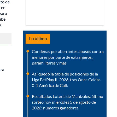
ito de
a en
varo
ribe
o.
Lo último
Condenas por aberrantes abusos contra
menores por parte de extranjeros,
paramilitares y más
ara
Así quedó la tabla de posiciones de la
Liga BetPlay II-2026, tras Once Caldas
0-1 América de Cali:
Resultados Lotería de Manizales, último
sorteo hoy miércoles 5 de agosto de
2026: números ganadores