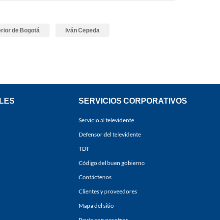
erior de Bogotá
Iván Cepeda
LES
SERVICIOS CORPORATIVOS
Servicio al televidente
Defensor del televidente
TDT
Código del buen gobierno
Contáctenos
Clientes y proveedores
Mapa del sitio
Paute con nosotros