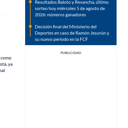
Resultados Baloto y Revancha, último
sorteo hoy miércoles 5 de agosto de
2026: números ganadores
Decisión final del Ministerio del
Deportes en caso de Ramón Jesurún y
su nuevo período en la FCF
PUBLICIDAD
" como
otá, ya
nal