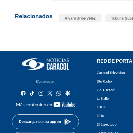
Relacionados
Álvaro Uribe Vélez
Tribunal Sup
RED DE PORTA
Caracol Televisión
Blu Radio
Síguenos en:
Gol Caracol
facebook
tiktok
instagram
twitter
whatsapp
google
La Kalle
youtube-
Más contenido en
HJCK
footer
DiTu
Descarga nuestra app en
El Espectador
Teatro Mayor