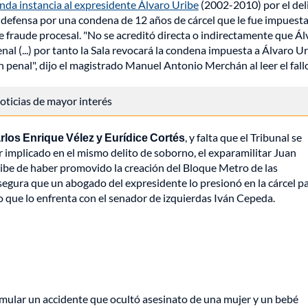
nda instancia al expresidente Álvaro Uribe
(2002-2010) por el del
u defensa por una condena de 12 años de cárcel que le fue impuest
 fraude procesal. "No se acreditó directa o indirectamente que Ál
nal (...) por tanto la Sala revocará la condena impuesta a Álvaro U
penal", dijo el magistrado Manuel Antonio Merchán al leer el fall
 noticias de mayor interés
rlos Enrique Vélez y Eurídice Cortés
, y falta que el Tribunal se
r implicado en el mismo delito de soborno, el exparamilitar Juan
ibe de haber promovido la creación del Bloque Metro de las
gura que un abogado del expresidente lo presionó en la cárcel p
o que lo enfrenta con el senador de izquierdas Iván Cepeda.
ular un accidente que ocultó asesinato de una mujer y un bebé