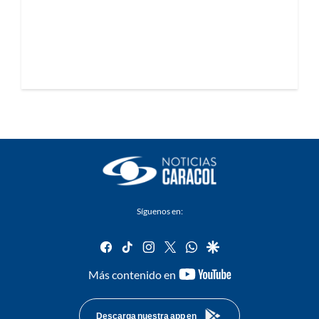
Síguenos en:
facebook
tiktok
instagram
twitter
whatsapp
google
youtube-
Más contenido en
footer
Descarga nuestra app en