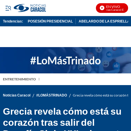
EN VIVO
Noticias Caracol En Vivo
Tendencias:
POSESIÓN PRESIDENCIAL
ABELARDO DE LA ESPRIELLA
PUBLICIDAD
ENTRETENIMIENTO
/
/
Noticias Caracol
#LOMÁSTRINADO
Grecia revela cómo está su corazón tra
Grecia revela cómo está su
corazón tras salir del