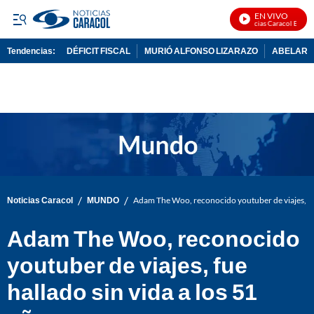
EN VIVO
Noticias Caracol En Vivo
Tendencias:
DÉFICIT FISCAL
MURIÓ ALFONSO LIZARAZO
ABELARDO
PUBLICIDAD
/
/
Noticias Caracol
MUNDO
Adam The Woo, reconocido youtuber de viajes, fue
Adam The Woo, reconocido
youtuber de viajes, fue
hallado sin vida a los 51