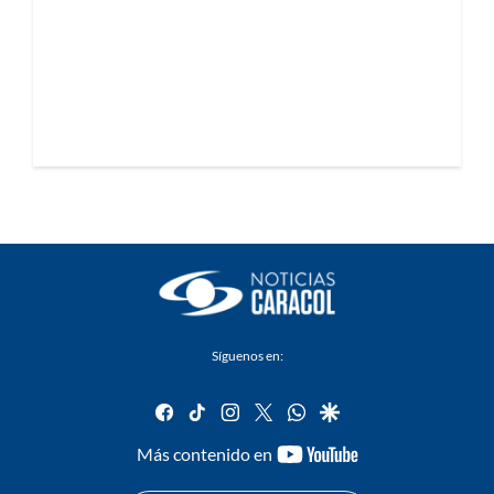
Síguenos en:
facebook
tiktok
instagram
twitter
whatsapp
google
youtube-
Más contenido en
footer