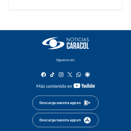
Síguenos en:
facebook
tiktok
instagram
twitter
whatsapp
google
youtube-
Más contenido en
footer
Descarga nuestra app en
Descarga nuestra app en