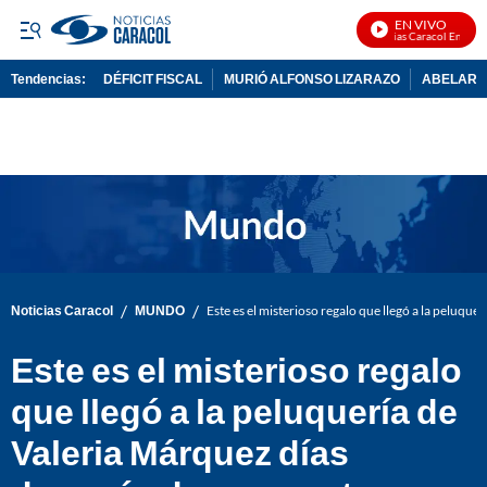
EN VIVO
Noticias Caracol En Vivo
Tendencias:
DÉFICIT FISCAL
MURIÓ ALFONSO LIZARAZO
ABELARDO
PUBLICIDAD
/
/
Noticias Caracol
MUNDO
Este es el misterioso regalo que llegó a la peluqu
Este es el misterioso regalo
que llegó a la peluquería de
Valeria Márquez días