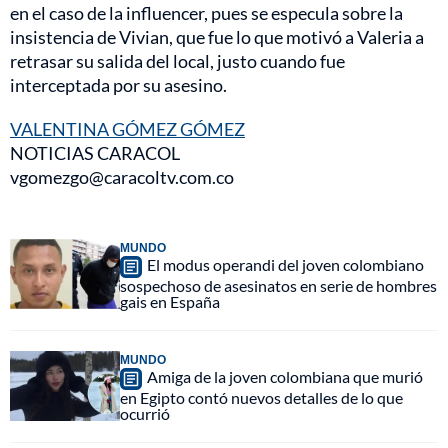
en el caso de la influencer, pues se especula sobre la
insistencia de Vivian, que fue lo que motivó a Valeria a
retrasar su salida del local, justo cuando fue
interceptada por su asesino.
VALENTINA GÓMEZ GÓMEZ
NOTICIAS CARACOL
vgomezgo@caracoltv.com.co
MUNDO
El modus operandi del joven colombiano
sospechoso de asesinatos en serie de hombres
gais en España
MUNDO
Amiga de la joven colombiana que murió
en Egipto contó nuevos detalles de lo que
ocurrió