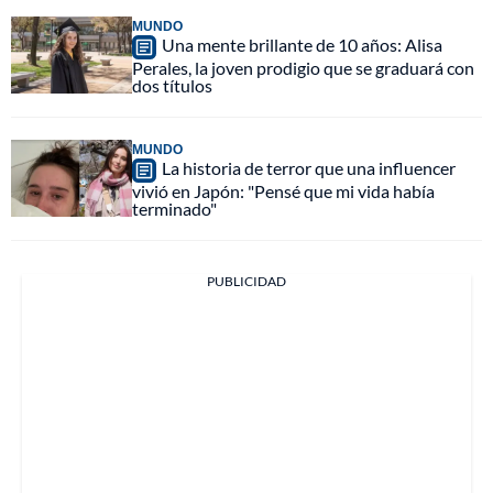
MUNDO
Una mente brillante de 10 años: Alisa
Perales, la joven prodigio que se graduará con
dos títulos
MUNDO
La historia de terror que una influencer
vivió en Japón: "Pensé que mi vida había
terminado"
PUBLICIDAD