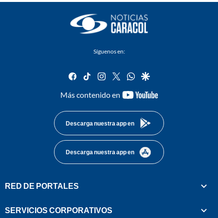
Síguenos en:
facebook
tiktok
instagram
twitter
whatsapp
google
youtube-
Más contenido en
footer
Descarga nuestra app en
Descarga nuestra app en
RED DE PORTALES
SERVICIOS CORPORATIVOS