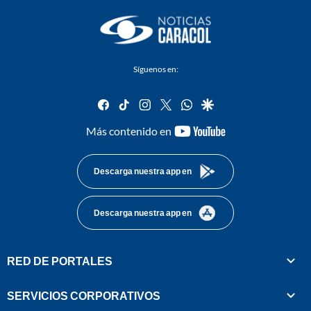
Síguenos en:
facebook
tiktok
instagram
twitter
whatsapp
google
youtube-
Más contenido en
footer
Descarga nuestra app en
Descarga nuestra app en
RED DE PORTALES
SERVICIOS CORPORATIVOS