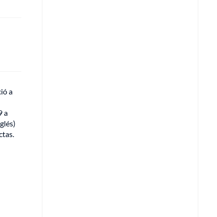
ió a
9 a
glés)
tas.