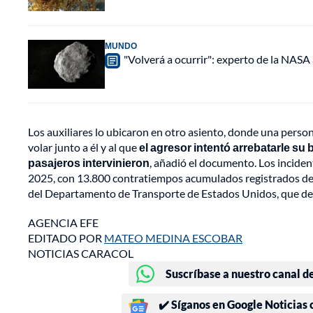
MUNDO
"Volverá a ocurrir": experto de la NASA 
Los auxiliares lo ubicaron en otro asiento, donde una persona
volar junto a él y al que
el agresor intentó arrebatarle su 
pasajeros intervinieron
, añadió el documento. Los incide
2025, con 13.800 contratiempos acumulados registrados des
del Departamento de Transporte de Estados Unidos, que d
AGENCIA EFE
EDITADO POR
MATEO MEDINA ESCOBAR
NOTICIAS CARACOL
Suscríbase a nuestro canal d
✔️ Síganos en Google Noticias