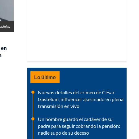
ociales
 en
a
Lo último
Nuevos detalles del crimen de César
Gastélum, influencer asesinado en plena
transmisión en vivo
Un hombre guardó el cadáver de su
padre para seguir cobrando la pensión:
nadie supo de su deceso