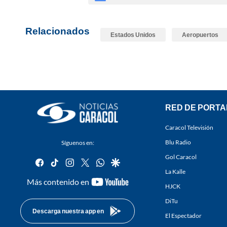
Relacionados
Estados Unidos
Aeropuertos
RED DE PORTA
Caracol Televisión
Blu Radio
Síguenos en:
Gol Caracol
facebook
tiktok
instagram
twitter
whatsapp
google
La Kalle
youtube-
Más contenido en
HJCK
footer
DiTu
Descarga nuestra app en
El Espectador