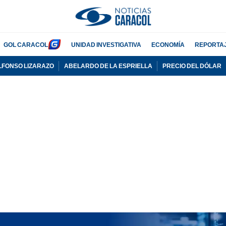
GOL CARACOL
UNIDAD INVESTIGATIVA
ECONOMÍA
REPORTA
LFONSO LIZARAZO
ABELARDO DE LA ESPRIELLA
PRECIO DEL DÓLAR
PUBLICIDAD