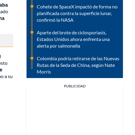
taba
Cohete de SpaceX impactó de forma no
cado
planificada contra la superficie lunar,
na
confirmó la NASA
Aparte del brote de ciclosporiasis,
Estados Unidos ahora enfrenta una
alerta por salmonella
l
Colombia podría retirarse de las Nuevas
esto
Rutas de la Seda de China, según Nate
 e
Morris
no a su
PUBLICIDAD