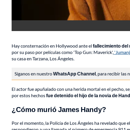
Hay consternación en Hollywood ante el
fallecimiento de
por su paso por películas como 'Top Gun: Maverick',
'Jumanj
su casa en Tarzana, Los Ángeles.
Síganos en nuestro
WhatsApp Channel
, para recibir las
El actor fue apuñalado con una herida mortal en el pecho, 
por estos hechos
fue detenido el hijo de la novia de Han
¿Cómo murió James Handy?
Por el momento, la Policía de Los Ángeles ha revelado que e
respondieron a una llamada al número de emergencia 911 en