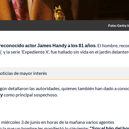
Foto: Getty 
l reconocido actor James Handy a los 81 años
. El hombre, rec
i'
y la serie 'Expediente X', fue hallado sin vida en el jardín delante
 noticias de mayor interés
según detallaron las autoridades, quienes también han dado a cono
dy
como principal sospechoso.
l miércoles 3 de junio en horas de la mañana varios agentes
 la que un hombre les manifestó lo siguiente:
"Soy el hijo del h