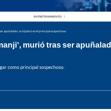
ENTRETENIMIENTO
ser apuñalado: su hijastro es el principal sospechoso
nji', murió tras ser apuñalado
lugar como principal sospechoso.