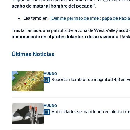
acabo de matar al hombre del pecado"
.
Lea también:
"Denme permiso de irme": papá de Paola
Tras la llamada, una patrulla de la zona de West Valley acud
inconsciente en el jardín delantero de su vivienda
. Ráp
Últimas Noticias
MUNDO
Reportan temblor de magnitud 4,8 en Ec
MUNDO
Autoridades se mantienen en alerta tra