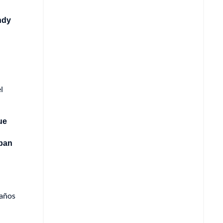
ndy
l
ue
aban
 años