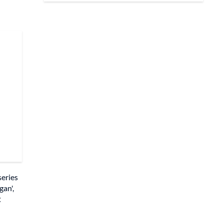
series
gan',
: