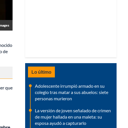
Images
onocido
ro de
Lo último
Adolescente irrumpió armado en su
cer que
colegio tras matar a sus abuelos: siete
personas murieron
La versión de joven señalado de crimen
de mujer hallada en una maleta: su
esposa ayudó a capturarlo
ombre,