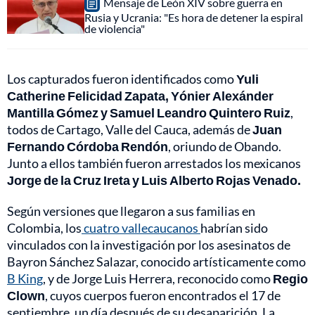
Mensaje de León XIV sobre guerra en
Rusia y Ucrania: "Es hora de detener la espiral
de violencia"
Los capturados fueron identificados como
Yuli
Catherine Felicidad Zapata, Yónier Alexánder
Mantilla Gómez y Samuel Leandro Quintero Ruiz
,
todos de Cartago, Valle del Cauca, además de
Juan
Fernando Córdoba Rendón
, oriundo de Obando.
Junto a ellos también fueron arrestados los mexicanos
Jorge de la Cruz Ireta y Luis Alberto Rojas Venado.
Según versiones que llegaron a sus familias en
Colombia, los
cuatro vallecaucanos
habrían sido
vinculados con la investigación por los asesinatos de
Bayron Sánchez Salazar, conocido artísticamente como
B King
, y de Jorge Luis Herrera, reconocido como
Regio
Clown
, cuyos cuerpos fueron encontrados el 17 de
septiembre, un día después de su desaparición. La