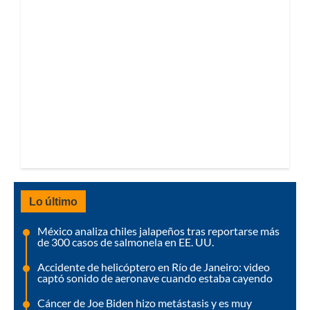
Lo último
México analiza chiles jalapeños tras reportarse más
de 300 casos de salmonela en EE. UU.
Accidente de helicóptero en Río de Janeiro: video
captó sonido de aeronave cuando estaba cayendo
Cáncer de Joe Biden hizo metástasis y es muy