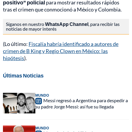
positivo” policial
para mostrar resultados rápidos
tras el crimen que conmocionó a México y Colombia.
Síganos en nuestro
WhatsApp Channel
, para recibir las
noticias de mayor interés
(Lo último:
Fiscalía habría identificado a autores de
crimen de B King y Regio Clown en México: las
hipótesis
).
Últimas Noticias
MUNDO
Messi regresó a Argentina para despedir a
su padre Jorge Messi: así fue su llegada
MUNDO