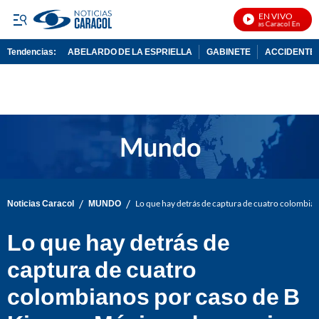
EN VIVO
Noticias Caracol En Vivo
Tendencias:
ABELARDO DE LA ESPRIELLA
GABINETE
ACCIDENTE 
PUBLICIDAD
/
/
Noticias Caracol
MUNDO
Lo que hay detrás de captura de cuatro colombian
Lo que hay detrás de
captura de cuatro
colombianos por caso de B