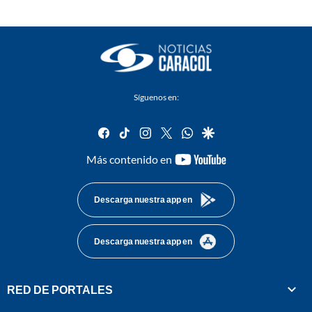
Síguenos en:
facebook
tiktok
instagram
twitter
whatsapp
google
youtube-
Más contenido en
footer
Descarga nuestra app en
Descarga nuestra app en
RED DE PORTALES