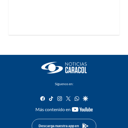
Síguenos en:
facebook
tiktok
instagram
twitter
whatsapp
google
youtube-
Más contenido en
footer
Descarga nuestra app en