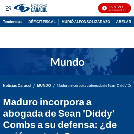
EN VIVO
Noticias Caracol En Vivo
Tendencias:
DÉFICIT FISCAL
MURIÓ ALFONSO LIZARAZO
ABELARDO
PUBLICIDAD
/
/
Noticias Caracol
MUNDO
Maduro incorpora a abogada de Sean 'Diddy' Combs
Maduro incorpora a
abogada de Sean 'Diddy'
Combs a su defensa: ¿de