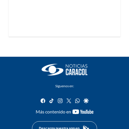
Síguenos en:
facebook
tiktok
instagram
twitter
whatsapp
google
youtube-
Más contenido en
footer
Descarga nuestra app en