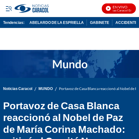
EN VIVO
Noticias Caracol En Vivo
Tendencias:
ABELARDO DE LA ESPRIELLA
GABINETE
ACCIDENTE 
PUBLICIDAD
/
/
Noticias Caracol
MUNDO
Portavoz de Casa Blanca reaccionó al Nobel de P
Portavoz de Casa Blanca
reaccionó al Nobel de Paz
de María Corina Machado: