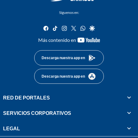
Síguenos en:
facebook
tiktok
instagram
twitter
whatsapp
google
youtube-
Más contenido en
footer
Descarga nuestra app en
Descarga nuestra app en
RED DE PORTALES
SERVICIOS CORPORATIVOS
LEGAL