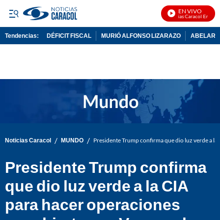
EN VIVO
Noticias Caracol En Vivo
Tendencias:
DÉFICIT FISCAL
MURIÓ ALFONSO LIZARAZO
ABELARDO
PUBLICIDAD
/
/
Noticias Caracol
MUNDO
Presidente Trump confirma que dio luz verde a la
Presidente Trump confirma
que dio luz verde a la CIA
para hacer operaciones