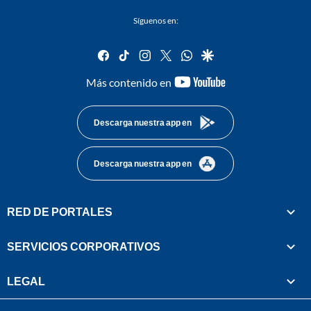
Síguenos en:
facebook
tiktok
instagram
twitter
whatsapp
google
youtube-
Más contenido en
footer
Descarga nuestra app en
Descarga nuestra app en
RED DE PORTALES
SERVICIOS CORPORATIVOS
LEGAL