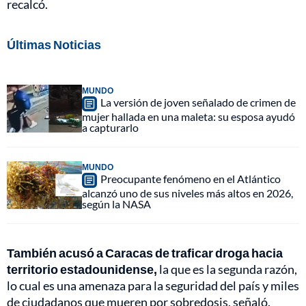
recalcó.
Últimas Noticias
MUNDO
La versión de joven señalado de crimen de
mujer hallada en una maleta: su esposa ayudó
a capturarlo
MUNDO
Preocupante fenómeno en el Atlántico
alcanzó uno de sus niveles más altos en 2026,
según la NASA
También acusó a Caracas de traficar droga hacia
territorio estadounidense,
la que es la segunda razón,
lo cual es una amenaza para la seguridad del país y miles
de ciudadanos que mueren por sobredosis, señaló.