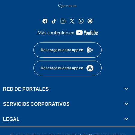
Síguenos en:
facebook
tiktok
instagram
twitter
whatsapp
google
youtube-
Más contenido en
footer
Descarga nuestra app en
Descarga nuestra app en
RED DE PORTALES
SERVICIOS CORPORATIVOS
LEGAL