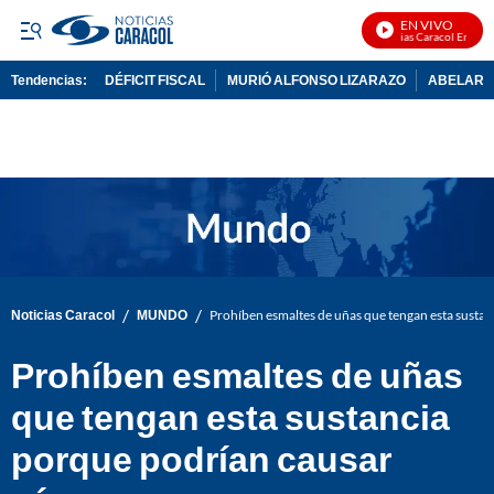
EN VIVO
Noticias Caracol En Vivo
Tendencias:
DÉFICIT FISCAL
MURIÓ ALFONSO LIZARAZO
ABELARDO
PUBLICIDAD
/
/
Noticias Caracol
MUNDO
Prohíben esmaltes de uñas que tengan esta susta
Prohíben esmaltes de uñas
que tengan esta sustancia
porque podrían causar