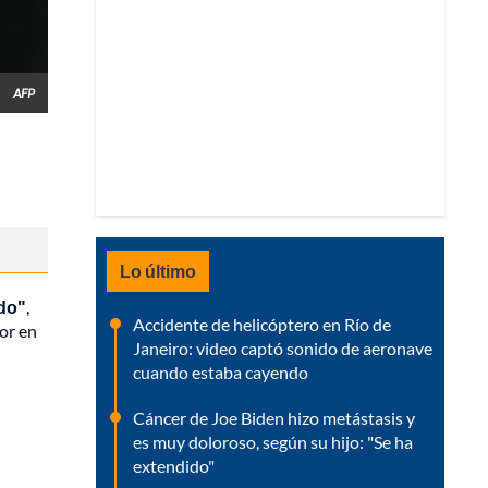
AFP
Lo último
ado"
,
Accidente de helicóptero en Río de
or en
Janeiro: video captó sonido de aeronave
cuando estaba cayendo
Cáncer de Joe Biden hizo metástasis y
es muy doloroso, según su hijo: "Se ha
extendido"