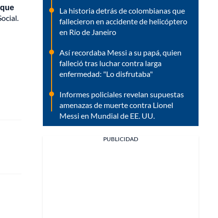
 que
La historia detrás de colombianas que
ocial.
fallecieron en accidente de helicóptero
en Río de Janeiro
Así recordaba Messi a su papá, quien
falleció tras luchar contra larga
enfermedad: "Lo disfrutaba"
Informes policiales revelan supuestas
amenazas de muerte contra Lionel
Messi en Mundial de EE. UU.
PUBLICIDAD