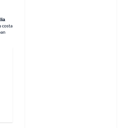
lia
u costa
ban