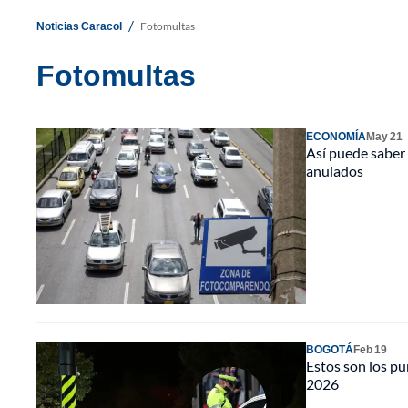
/
Noticias Caracol
Fotomultas
Fotomultas
ECONOMÍA
May 21
Así puede saber 
anulados
BOGOTÁ
Feb 19
Estos son los p
2026