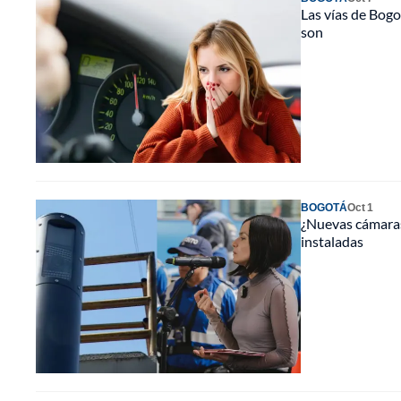
Las vías de Bog
son
BOGOTÁ
Oct 1
¿Nuevas cámaras
instaladas