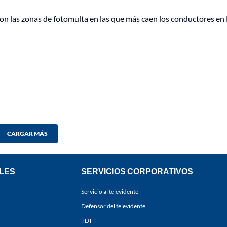
on las zonas de fotomulta en las que más caen los conductores en
CARGAR MÁS
LES
SERVICIOS CORPORATIVOS
Servicio al televidente
Defensor del televidente
TDT