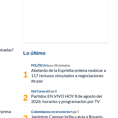
bicadas?
Lo último
POLÍTICA
Hace 38 minutos
Abelardo de la Espriella ordena reubicar a
117 reclusos vinculados a negociaciones
de paz
Gol Caracol
Ago 8
Partidos EN VIVO HOY 8 de agosto del
2026: horarios y programación por TV
rpresa
Colombianos en el exterior
Ago 7
Jaminton Campaz brilla y guía a Rosario