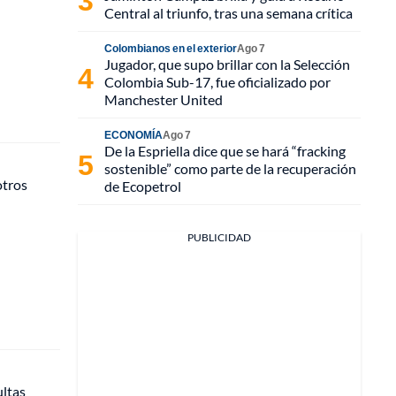
Central al triunfo, tras una semana crítica
Colombianos en el exterior
Ago 7
Jugador, que supo brillar con la Selección
Colombia Sub-17, fue oficializado por
Manchester United
ECONOMÍA
Ago 7
De la Espriella dice que se hará “fracking
sostenible” como parte de la recuperación
otros
de Ecopetrol
PUBLICIDAD
ultas