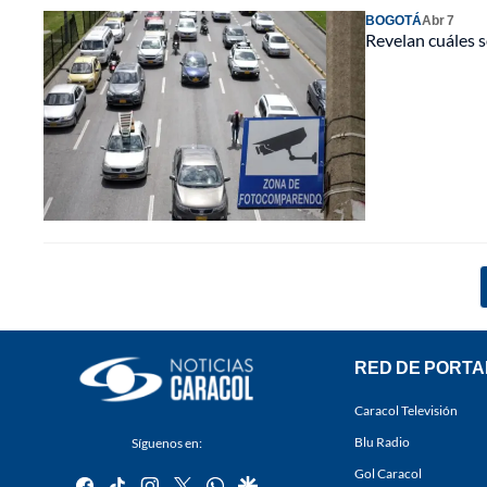
BOGOTÁ
Abr 7
Revelan cuáles s
RED DE PORTA
Caracol Televisión
Blu Radio
Síguenos en:
Gol Caracol
facebook
tiktok
instagram
twitter
whatsapp
google