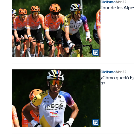
Ciclismo
Abr 22
Tour de los Alp
Ciclismo
Abr 22
¿Cómo quedó Egan
3?