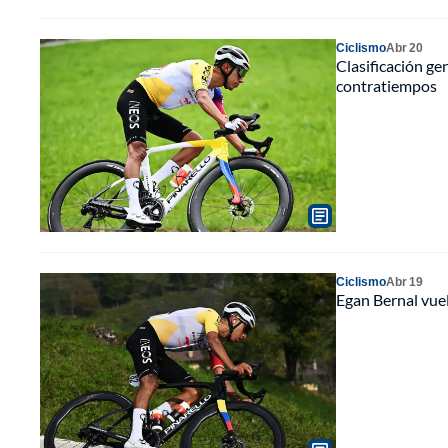
Ciclismo
Abr 20
Clasificación gen
contratiempos
Ciclismo
Abr 19
Egan Bernal vue