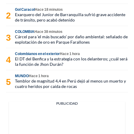
Gol Caracol
Hace 18 minutos
Exarquero del Junior de Barranquilla sufrió grave accidente
de tránsito, pero acabó detenido
COLOMBIA
Hace 38 minutos
Cárcel para ‘el más buscado’ por daño ambiental: señalado de
explotación de oro en Parque Farallones
Colombianos en el exterior
Hace 1 hora
El DT del Benfica y la estrategia con los delanteros; ¿cuál será
la función de Jhon Durán?
MUNDO
Hace 1 hora
Temblor de magnitud 4,4 en Perú dejó al menos un muerto y
cuatro heridos por caída de rocas
PUBLICIDAD