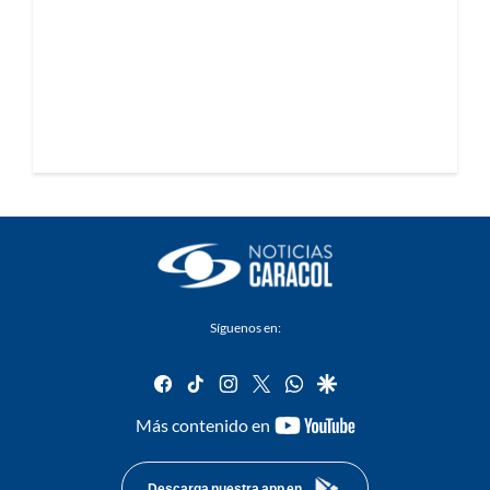
Síguenos en:
facebook
tiktok
instagram
twitter
whatsapp
google
youtube-
Más contenido en
footer
Descarga nuestra app en