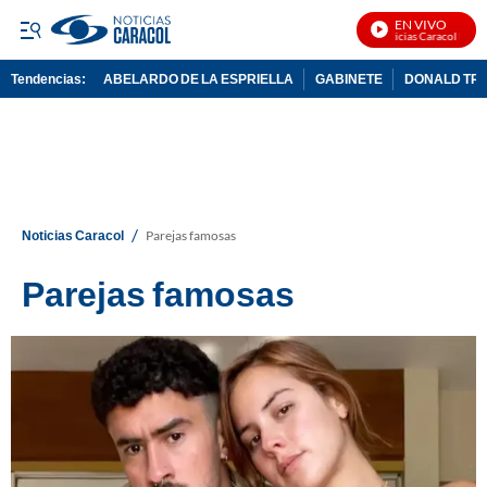
EN VIVO
Noticias Caracol En Vivo
Tendencias:
ABELARDO DE LA ESPRIELLA
GABINETE
DONALD TR
PUBLICIDAD
/
Noticias Caracol
Parejas famosas
Parejas famosas