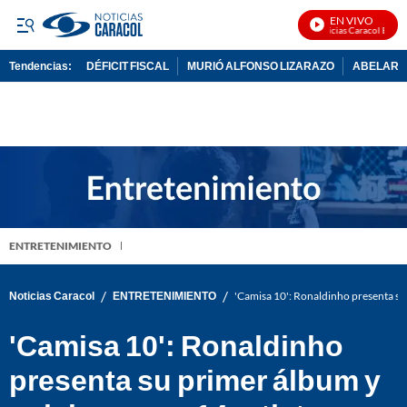
EN VIVO
Noticias Caracol En Viv
Tendencias:
DÉFICIT FISCAL
MURIÓ ALFONSO LIZARAZO
ABELARDO
PUBLICIDAD
ENTRETENIMIENTO
/
/
Noticias Caracol
ENTRETENIMIENTO
'Camisa 10': Ronaldinho presenta su
'Camisa 10': Ronaldinho
presenta su primer álbum y