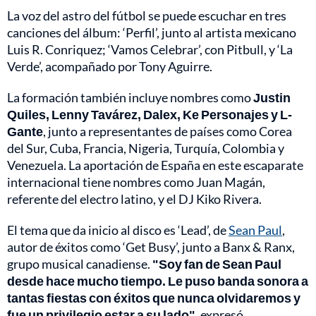
La voz del astro del fútbol se puede escuchar en tres
canciones del álbum: ‘Perfil’, junto al artista mexicano
Luis R. Conriquez; ‘Vamos Celebrar’, con Pitbull, y ‘La
Verde’, acompañado por Tony Aguirre.
La formación también incluye nombres como
Justin
Quiles, Lenny Tavárez, Dalex, Ke Personajes y L-
Gante
, junto a representantes de países como Corea
del Sur, Cuba, Francia, Nigeria, Turquía, Colombia y
Venezuela. La aportación de España en este escaparate
internacional tiene nombres como Juan Magán,
referente del electro latino, y el DJ Kiko Rivera.
El tema que da inicio al disco es ‘Lead’, de
Sean Paul
,
autor de éxitos como ‘Get Busy’, junto a Banx & Ranx,
grupo musical canadiense.
"Soy fan de Sean Paul
desde hace mucho tiempo. Le puso banda sonora a
tantas fiestas con éxitos que nunca olvidaremos y
fue un privilegio estar a su lado"
, expresó