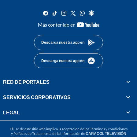
facebook
tiktok
instagram
twitter
whatsapp
google
youtube-
Más contenido en
footer
Descarga nuestra app en
Descarga nuestra app en
RED DE PORTALES
SERVICIOS CORPORATIVOS
LEGAL
El uso de este sitio web implica la aceptación de los
Términos y condiciones
y
Políticas de Tratamiento de la Información
de
CARACOL TELEVISIÓN