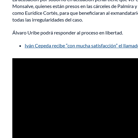
Monsalve, quienes están presos en las cárceles de Palmira y
como Eurídice Cortés, para que beneficiaran al exmandatario
todas las irregularidades del caso.
Álvaro Uribe podrá responder al proceso en libertad.
Iván Cepeda recibe “con mucha satisfacción” el llamado