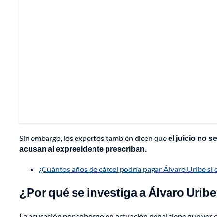
Sin embargo, los expertos también dicen que
el juicio no s
acusan al expresidente prescriban.
¿Cuántos años de cárcel podría pagar Álvaro Uribe si 
¿Por qué se investiga a Álvaro Urib
La acusación por soborno en actuación penal tiene que ver 