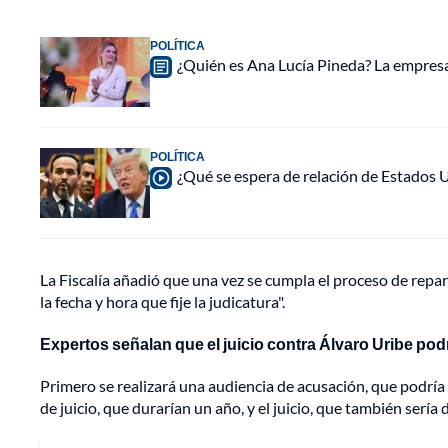
POLÍTICA
¿Quién es Ana Lucía Pineda? La empres
POLÍTICA
¿Qué se espera de relación de Estados 
La Fiscalía añadió que una vez se cumpla el proceso de reparto
la fecha y hora que fije la judicatura".
Expertos señalan que el juicio contra Álvaro Uribe podrí
Primero se realizará una audiencia de acusación, que podría 
de juicio, que durarían un año, y el juicio, que también sería