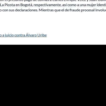
 La Picota en Bogotá, respectivamente, así como a una mujer ident
 con sus declaraciones. Mientras que el de fraude procesal involu
 a juicio contra Álvaro Uribe