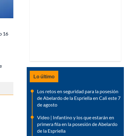
do 16
e
Lo último
Los retos en seguridad para la posesión
de Abelardo de la Espriella en Cali este 7
de agosto
Video | Infantino y los que estarán en
primera fila en la posesión de Abelardo
de la Espriella