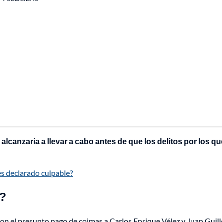
e alcanzaría a llevar a cabo antes de que los delitos por los qu
es declarado culpable?
e?
con el presunto pago de coimas a Carlos Enrique Vélez y Juan Guil