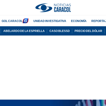
GOL CARACOL
UNIDAD INVESTIGATIVA
ECONOMÍA
REPORTA
ABELARDO DE LA ESPRIELLA
CASO BLESSD
PRECIO DEL DÓLAR
PUBLICIDAD