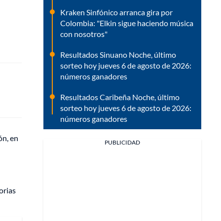
Kraken Sinfónico arranca gira por
Colombia: "Elkin sigue haciendo música
con nosotros"
Resultados Sinuano Noche, último
sorteo hoy jueves 6 de agosto de 2026:
números ganadores
Resultados Caribeña Noche, último
sorteo hoy jueves 6 de agosto de 2026:
números ganadores
ón, en
PUBLICIDAD
orias