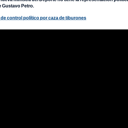
te Gustavo Petro.
 de control político por caza de tiburones