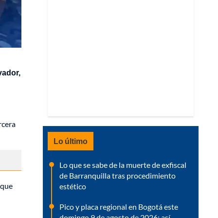
vador,
rcera
Lo último
Lo que se sabe de la muerte de exfiscal
de Barranquilla tras procedimiento
 que
estético
Pico y placa regional en Bogotá este
domingo 9 de agosto de 2026: así