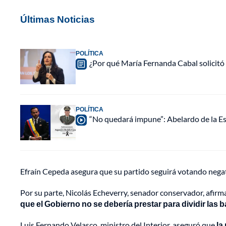
Últimas Noticias
POLÍTICA
¿Por qué María Fernanda Cabal solicitó
POLÍTICA
“No quedará impune”: Abelardo de la Esp
Efraín Cepeda asegura que su partido seguirá votando negat
Por su parte, Nicolás Echeverry, senador conservador, afir
que el Gobierno no se debería prestar para dividir las
Luis Fernando Velasco, ministro del Interior, aseguró que
la