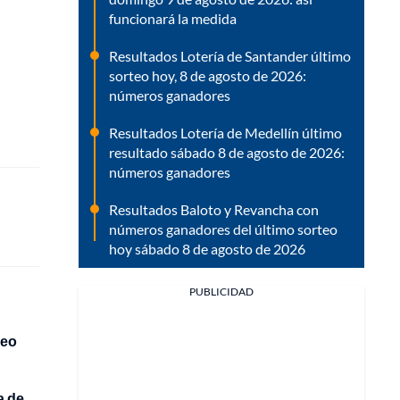
funcionará la medida
Resultados Lotería de Santander último
sorteo hoy, 8 de agosto de 2026:
números ganadores
Resultados Lotería de Medellín último
resultado sábado 8 de agosto de 2026:
números ganadores
Resultados Baloto y Revancha con
números ganadores del último sorteo
hoy sábado 8 de agosto de 2026
PUBLICIDAD
reo
a de