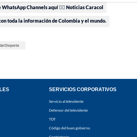
e WhatsApp Channels aquí 👉🏻 Noticias Caracol
 con toda la información de Colombia y el mundo.
 del Deporte
LES
SERVICIOS CORPORATIVOS
Servicio al televidente
Defensor del televidente
TDT
Código del buen gobierno
Contáctenos