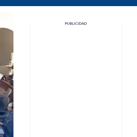
PUBLICIDAD
Facebook
X
Whatsapp
Copiar enlace
Telegram
LinkedIn