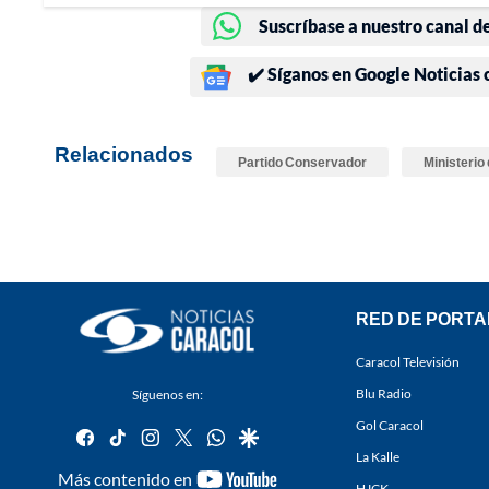
Suscríbase a nuestro canal d
✔️ Síganos en Google Noticias
Relacionados
Partido Conservador
Ministerio
RED DE PORTA
Caracol Televisión
Blu Radio
Síguenos en:
Gol Caracol
facebook
tiktok
instagram
twitter
whatsapp
google
La Kalle
youtube-
Más contenido en
HJCK