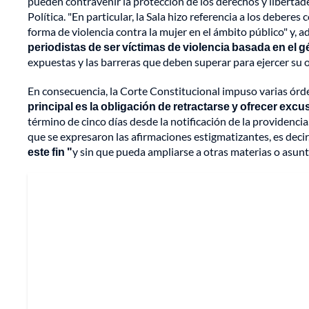
pueden contravenir la protección de los derechos y libertade
Política. "En particular, la Sala hizo referencia a los debere
forma de violencia contra la mujer en el ámbito público" y, a
periodistas de ser víctimas de violencia basada en el g
expuestas y las barreras que deben superar para ejercer su o
En consecuencia, la Corte Constitucional impuso varias órd
principal es la obligación de retractarse y ofrecer exc
término de cinco días desde la notificación de la providenci
que se expresaron las afirmaciones estigmatizantes, es deci
este fin "
y sin que pueda ampliarse a otras materias o asunto