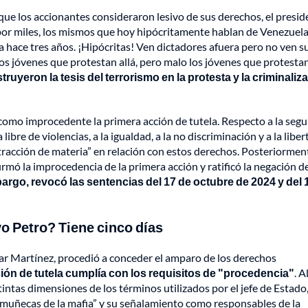
 que los accionantes consideraron lesivo de sus derechos, el presi
 por miles, los mismos que hoy hipócritamente hablan de Venezuela
ia hace tres años. ¡Hipócritas! Ven dictadores afuera pero no ven s
s jóvenes que protestan allá, pero malo los jóvenes que protestan
truyeron la tesis del terrorismo en la protesta y la criminaliz
como improcedente la primera acción de tutela. Respecto a la seg
bre de violencias, a la igualdad, a la no discriminación y a la liber
stracción de materia” en relación con estos derechos. Posteriormen
rmó la improcedencia de la primera acción y ratificó la negación d
argo, revocó las sentencias del 17 de octubre de 2024 y del 
o Petro? Tiene cinco días
ar Martínez, procedió a conceder el amparo de los derechos
ción de tutela cumplía con los requisitos de "procedencia"
. A
stintas dimensiones de los términos utilizados por el jefe de Estado
 “muñecas de la mafia” y su señalamiento como responsables de la