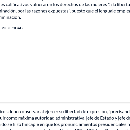
es calificativos vulneraron los derechos de las mujeres "a la libert
criminación, por las razones expuestas", puesto que el lenguaje empl
riminación.
PUBLICIDAD
blicos deben observar al ejercer su libertad de expresión, "precisand
guir como máxima autoridad administrativa, jefe de Estado y jefe d
dido se hizo hincapié en que los pronunciamientos presidenciales 