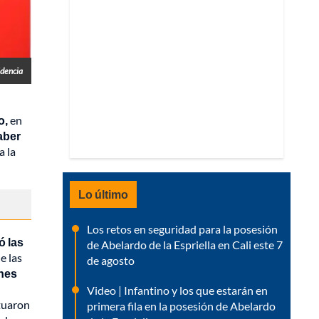
idencia
o,
en
aber
a la
Lo último
Los retos en seguridad para la posesión
ó las
de Abelardo de la Espriella en Cali este 7
e las
de agosto
nes
Video | Infantino y los que estarán en
tuaron
primera fila en la posesión de Abelardo