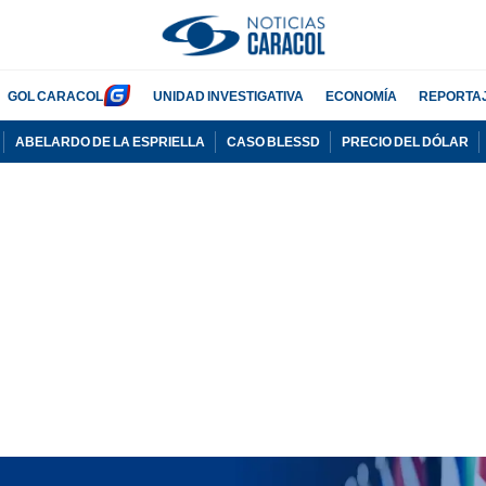
GOL CARACOL
UNIDAD INVESTIGATIVA
ECONOMÍA
REPORTA
ABELARDO DE LA ESPRIELLA
CASO BLESSD
PRECIO DEL DÓLAR
PUBLICIDAD