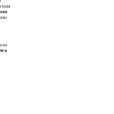
n
ar toda
eres
stán
y
to en
te a