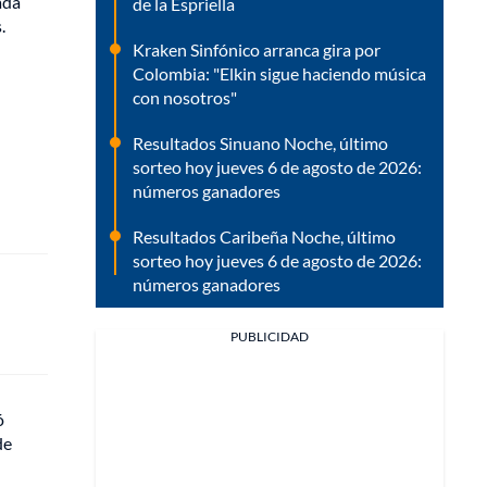
ada
de la Espriella
.
Kraken Sinfónico arranca gira por
Colombia: "Elkin sigue haciendo música
con nosotros"
Resultados Sinuano Noche, último
sorteo hoy jueves 6 de agosto de 2026:
números ganadores
Resultados Caribeña Noche, último
sorteo hoy jueves 6 de agosto de 2026:
números ganadores
PUBLICIDAD
ó
de