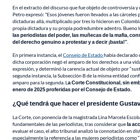
En el extracto del discurso que fue objeto de controversia y
Petro expresó: "Esos jóvenes fueron llevados a las cárceles
dictaduras allá, multiplicado por tres lo hicieron en Colomb
propia dictadura y su propia podredumbre adentro. Bueno lo
las periodistas del poder, las muñecas de la mafia, cons
del derecho genuino a protestar y a decir ¡basta!”
.
En primera instancia, el
Consejo de Estado
había declarado 
dicha corporación negó el amparo de los derechos a una vida li
expresión, y determinó la carencia actual de objeto por “su
segunda instancia, la Subsección B de la misma entidad confi
amparo para la segunda. L
a Corte Constitucional, sin emb
enero de 2025 proferidas por el Consejo de Estado.
¿Qué tendrá que hacer el presidente Gustav
La Corte, con ponencia de la magistrada Lina Marcela Escob
fundamentales de las periodistas, tras considerar que
la ac
evaluar el caso, el alto tribunal analizó la connotación en di
especialmente la referencia a las mujeres periodistas como