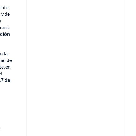
dente
 y de
u
 acá,
ación
unda,
tad de
te, en
el
17 de
l
,