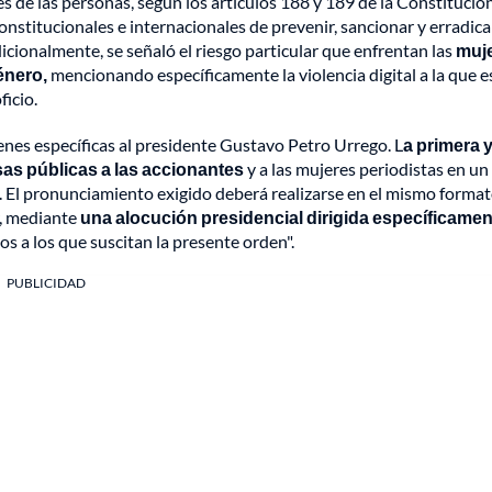
s de las personas, según los artículos 188 y 189 de la Constitució
s constitucionales e internacionales de prevenir, sancionar y erradic
dicionalmente, se señaló el riesgo particular que enfrentan las
muj
énero,
mencionando específicamente la violencia digital a la que e
ficio.
enes específicas al presidente Gustavo Petro Urrego. L
a primera 
usas públicas a las accionantes
y a las mujeres periodistas en un
a. El pronunciamiento exigido deberá realizarse en el mismo forma
r, mediante
una alocución presidencial dirigida específicamen
s a los que suscitan la presente orden".
PUBLICIDAD