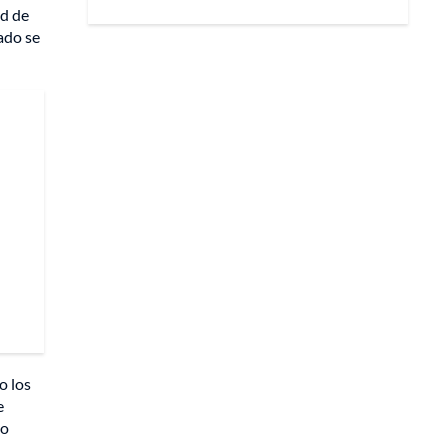
ad de
eado se
o los
e
no