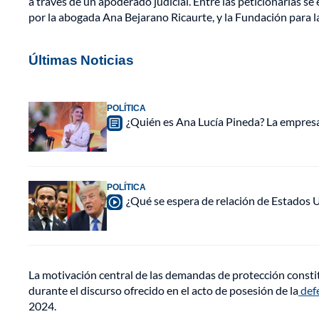
a través de un apoderado judicial. Entre las peticionarias se
por la abogada Ana Bejarano Ricaurte, y la Fundación para l
Últimas Noticias
POLÍTICA
¿Quién es Ana Lucía Pineda? La empres
POLÍTICA
¿Qué se espera de relación de Estados 
La motivación central de las demandas de protección constit
durante el discurso ofrecido en el acto de posesión de la
def
2024.