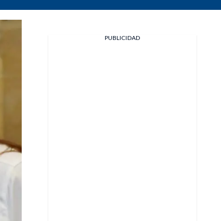
PUBLICIDAD
Facebook
X
Whatsapp
Copiar enlace
Telegram
LinkedIn