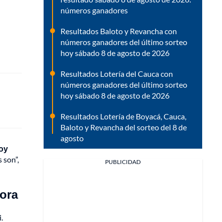
números ganadores
Resultados Baloto y Revancha con
números ganadores del último sorteo
hoy sábado 8 de agosto de 2026
Resultados Lotería del Cauca con
números ganadores del último sorteo
hoy sábado 8 de agosto de 2026
Resultados Lotería de Boyacá, Cauca,
Baloto y Revancha del sorteo del 8 de
agosto
hoy
 son”,
PUBLICIDAD
sora
.