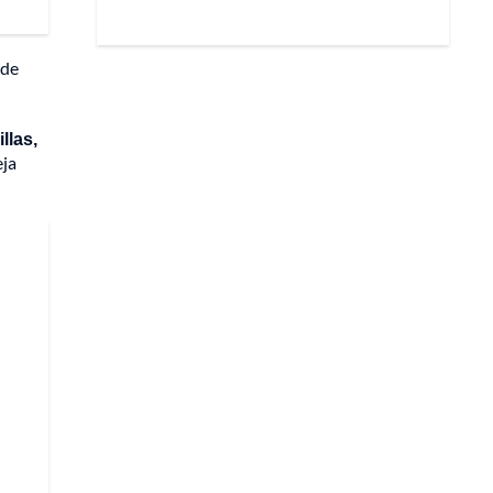
 de
llas,
eja