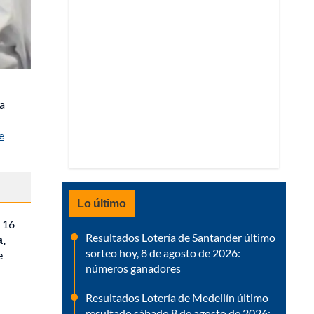
la
e
Lo último
s 16
Resultados Lotería de Santander último
a,
sorteo hoy, 8 de agosto de 2026:
e
números ganadores
Resultados Lotería de Medellín último
resultado sábado 8 de agosto de 2026: