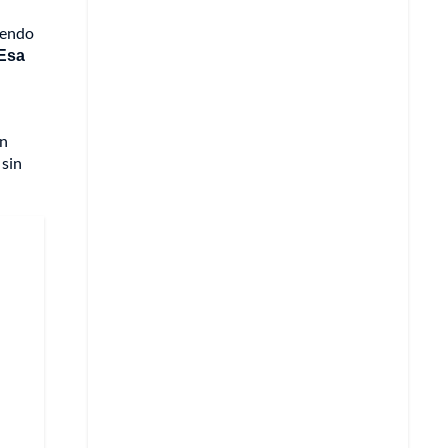
riendo
 Esa
un
 sin