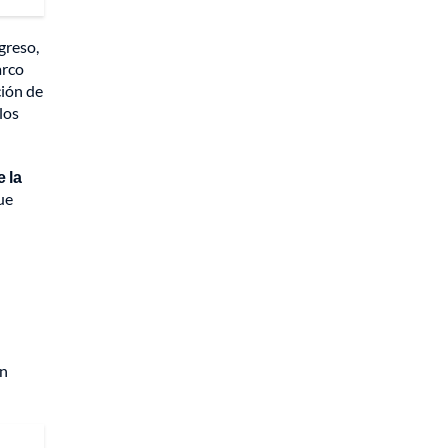
greso,
arco
ción de
los
e la
ue
en