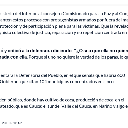
nisterio del Interior, al consejero Comisionado para la Paz y al Con
delanten estos procesos con protagonistas armados por fuera del m
rotección y de participación plena para las víctimas. Que la revela
ista colectiva de justicia, reparación y no repetición centrada en 
 y criticó a la defensora diciendo: “¿O sea que ella no quier
nada con ella
. Porque si uno no quiere la verdad de los paras, lo q
entará la Defensoría del Pueblo, en el que señala que habría 600
el Gobierno, que citan 104 municipios concentrados en cinco
en público, donde hay cultivo de coca, producción de coca, en el
teado, que es Cauca; el sur del Valle del Cauca, en Nariño y algo 
PUBLICIDAD