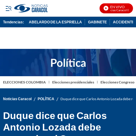
EN VIVO
Noticias Caracol En Vivo
Tendencias:
ABELARDO DE LA ESPRIELLA
GABINETE
ACCIDENTE 
PUBLICIDAD
ELECCIONES COLOMBIA
Elecciones presidenciales
Elecciones Congreso
/
/
Noticias Caracol
POLÍTICA
Duque dice que Carlos Antonio Lozada debe re
Duque dice que Carlos
Antonio Lozada debe