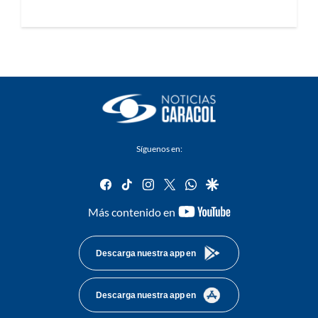
Síguenos en:
facebook
tiktok
instagram
twitter
whatsapp
google
youtube-
Más contenido en
footer
Descarga nuestra app en
Descarga nuestra app en