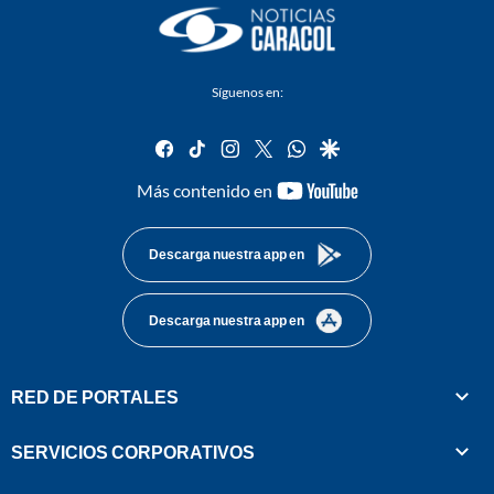
Síguenos en:
facebook
tiktok
instagram
twitter
whatsapp
google
youtube-
Más contenido en
footer
Descarga nuestra app en
Descarga nuestra app en
RED DE PORTALES
SERVICIOS CORPORATIVOS