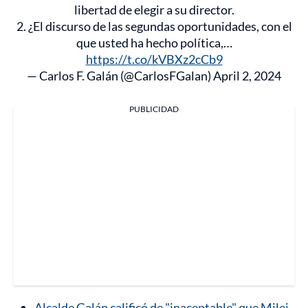
libertad de elegir a su director.
2. ¿El discurso de las segundas oportunidades, con el
que usted ha hecho política,…
https://t.co/kVBXz2cCb9
— Carlos F. Galán (@CarlosFGalan)
April 2, 2024
PUBLICIDAD
Alcalde Galán calificó de "inaceptable" que Milei