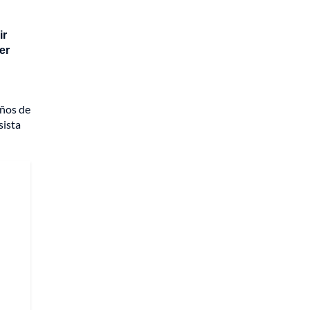
ir
er
años de
sista