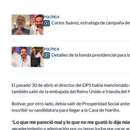
POLÍTICA
Carlos Suárez, estratega de campaña de 
POLÍTICA
Detalles de la banda presidencial para la
El pasado 30 de abril, el director del DPS había mencionado 
también salió de la embajada del Reino Unido e Irlanda del 
Bolívar, por otro lado, debía salir de Prosperidad Social ant
inscribir su candidatura para llegar a la Casa de Nariño.
"
Lo que me pareció mal y lo que no me gustó lo dije mie
agradecimiento y admiración por su tenaz lucha por sacar adel