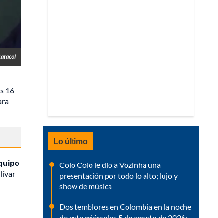
Caracol
es 16
ara
Lo último
equipo
Colo Colo le dio a Vozinha una
lívar
presentación por todo lo alto; lujo y
show de música
Dos temblores en Colombia en la noche
de este miércoles 5 de agosto de 2026: