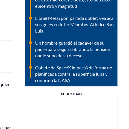
epicentro y magnitud
Lionel Messi por 'partida doble': vea acá
sus goles en Inter Miami vs. Atlético San
Luis
Un hombre guardó el cadáver de su
padre para seguir cobrando la pensión:
nadie supo de su deceso
Cohete de SpaceX impactó de forma no
planificada contra la superficie lunar,
confirmó la NASA
 quien
PUBLICIDAD
l
e, paz