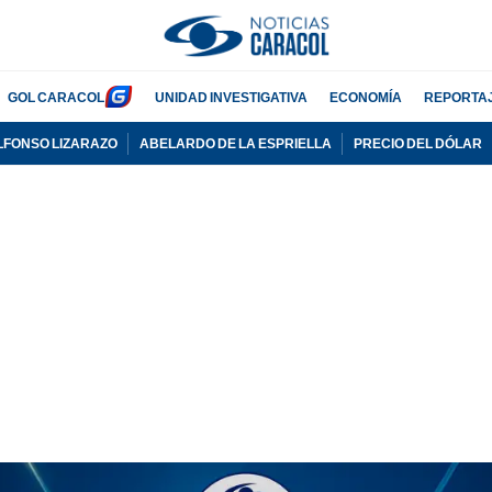
GOL CARACOL
UNIDAD INVESTIGATIVA
ECONOMÍA
REPORTA
LFONSO LIZARAZO
ABELARDO DE LA ESPRIELLA
PRECIO DEL DÓLAR
PUBLICIDAD