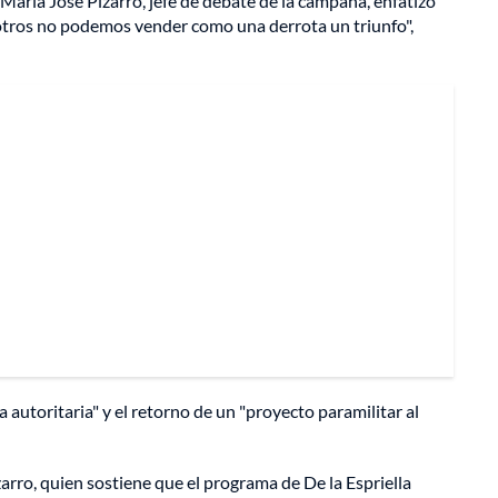
María José Pizarro, jefe de debate de la campaña, enfatizó
tros no podemos vender como una derrota un triunfo",
 autoritaria" y el retorno de un "proyecto paramilitar al
izarro, quien sostiene que el programa de De la Espriella