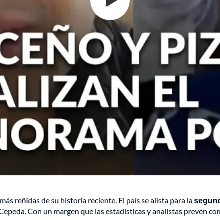
s reñidas de su historia reciente. El país se alista para la
segund
 Cepeda. Con un margen que las estadísticas y analistas prevén co