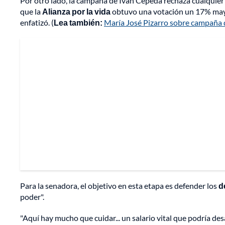
Por otro lado, la campaña de Iván Cepeda rechaza cualquier 
que la
Alianza por la vida
obtuvo una votación un 17% mayo
enfatizó. (
Lea también:
María José Pizarro sobre campaña 
Para la senadora, el objetivo en esta etapa es defender los
d
poder".
"Aquí hay mucho que cuidar... un salario vital que podría des