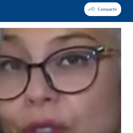
Facebook
X
Whatsapp
Copiar enlace
Telegram
LinkedIn