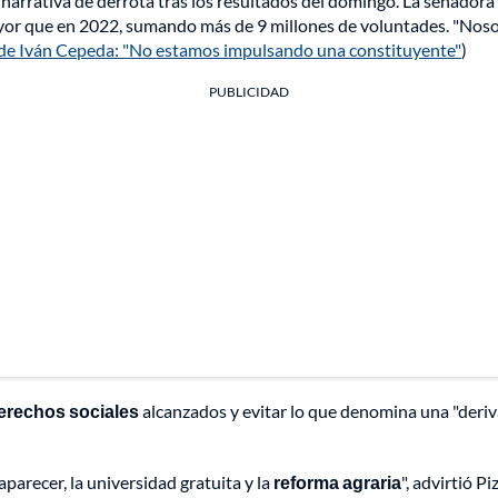
narrativa de derrota tras los resultados del domingo. La senadora 
r que en 2022, sumando más de 9 millones de voluntades. "Noso
de Iván Cepeda: "No estamos impulsando una constituyente"
)
PUBLICIDAD
erechos sociales
alcanzados y evitar lo que denomina una "deriva
aparecer, la universidad gratuita y la
reforma agraria
", advirtió P