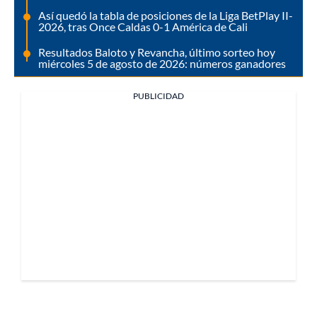
Así quedó la tabla de posiciones de la Liga BetPlay II-
2026, tras Once Caldas 0-1 América de Cali
Resultados Baloto y Revancha, último sorteo hoy
miércoles 5 de agosto de 2026: números ganadores
PUBLICIDAD