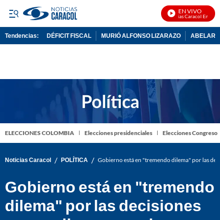
EN VIVO
Noticias Caracol En Vivo
Tendencias:
DÉFICIT FISCAL
MURIÓ ALFONSO LIZARAZO
ABELARDO
PUBLICIDAD
ELECCIONES COLOMBIA
Elecciones presidenciales
Elecciones Congreso
/
/
Noticias Caracol
POLÍTICA
Gobierno está en "tremendo dilema" por las dec
Gobierno está en "tremendo
dilema" por las decisiones