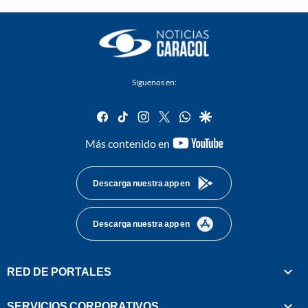
Síguenos en:
facebook
tiktok
instagram
twitter
whatsapp
google
youtube-
Más contenido en
footer
Descarga nuestra app en
Descarga nuestra app en
RED DE PORTALES
SERVICIOS CORPORATIVOS