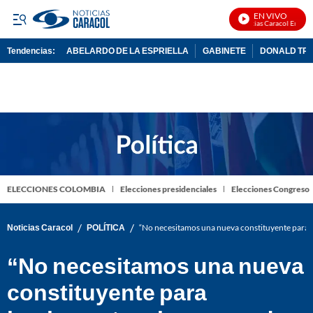
EN VIVO
Noticias Caracol En Vivo
Tendencias:
ABELARDO DE LA ESPRIELLA
GABINETE
DONALD TR
PUBLICIDAD
ELECCIONES COLOMBIA
Elecciones presidenciales
Elecciones Congreso
/
/
Noticias Caracol
POLÍTICA
“No necesitamos una nueva constituyente para 
“No necesitamos una nueva
constituyente para