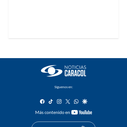
Síguenos en:
facebook
tiktok
instagram
twitter
whatsapp
google
youtube-
Más contenido en
footer