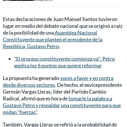
Estas declaraciones de Juan Manuel Santos tuvieron
lugar en medio del debate nacional que se originó a raíz
de la posibilidad de una
Asamblea Nacional
Constituyente que planteó el presidente de la
República, Gustavo Petro
.
"El proceso constituyente comienza ya": Petro
explica los 6 puntos que quiere reformar
La propuesta ha generado
voces a favor y en contra
desde diversos sectores
. De hecho, el exvicepresidente
Germán Vargas Lleras, líder del Partido Cambio
Radical, afirmó que es hora de
tomarle la palabra a
Gustavo Petro y respaldar una constituyente para que
midan "fuerzas”
.
También, Vargas Lleras se refirió a la probabilidad de