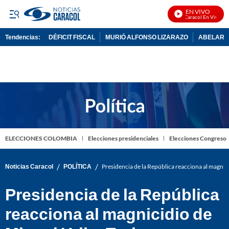
EN VIVO
Noticias Caracol En Vivo
Tendencias:
DÉFICIT FISCAL
MURIÓ ALFONSO LIZARAZO
ABELARDO
PUBLICIDAD
ELECCIONES COLOMBIA
Elecciones presidenciales
Elecciones Congreso
/
/
Noticias Caracol
POLÍTICA
Presidencia de la República reacciona al magnic
Presidencia de la República
reacciona al magnicidio de