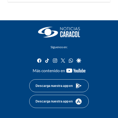
Síguenos en:
facebook
tiktok
instagram
twitter
whatsapp
google
youtube-
Más contenido en
footer
Descarga nuestra app en
Descarga nuestra app en