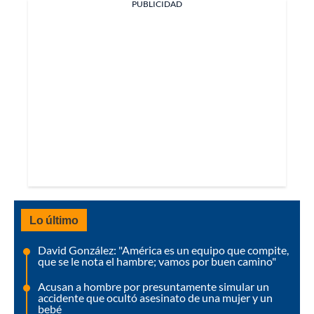
PUBLICIDAD
Lo último
David González: "América es un equipo que compite,
que se le nota el hambre; vamos por buen camino"
Acusan a hombre por presuntamente simular un
accidente que ocultó asesinato de una mujer y un
bebé