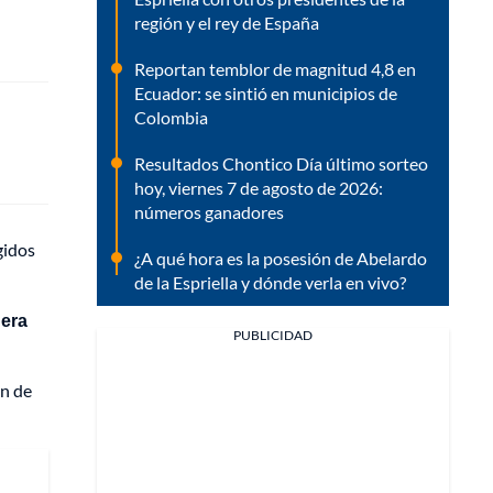
región y el rey de España
Reportan temblor de magnitud 4,8 en
Ecuador: se sintió en municipios de
Colombia
Resultados Chontico Día último sorteo
hoy, viernes 7 de agosto de 2026:
números ganadores
gidos
¿A qué hora es la posesión de Abelardo
de la Espriella y dónde verla en vivo?
 era
PUBLICIDAD
ón de