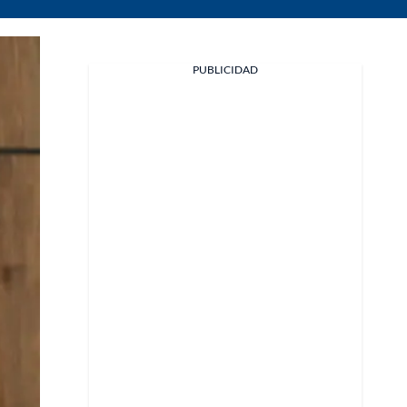
PUBLICIDAD
Facebook
X
Whatsapp
Copiar enlace
Telegram
LinkedIn