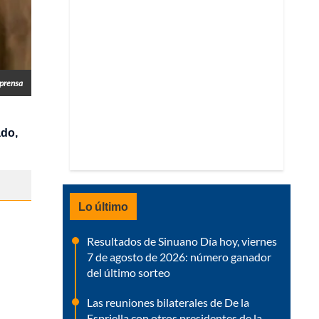
prensa
ado,
Lo último
Resultados de Sinuano Día hoy, viernes
7 de agosto de 2026: número ganador
del último sorteo
Las reuniones bilaterales de De la
Espriella con otros presidentes de la