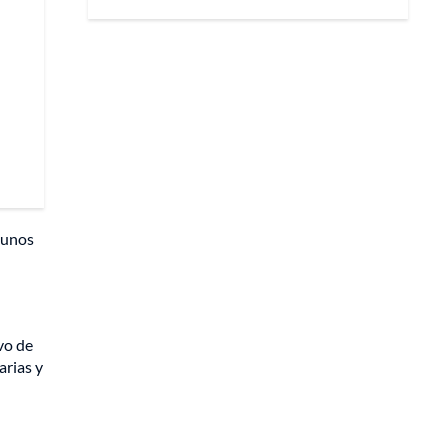
lgunos
vo de
arias y