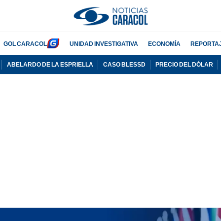
GOL CARACOL
UNIDAD INVESTIGATIVA
ECONOMÍA
REPORTA
ABELARDO DE LA ESPRIELLA
CASO BLESSD
PRECIO DEL DÓLAR
PUBLICIDAD