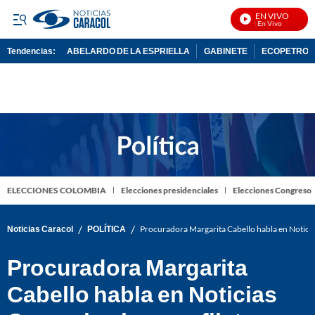
EN VIVO
Not
Tendencias:
ABELARDO DE LA ESPRIELLA
GABINETE
ECOPETROL
PUBLICIDAD
ELECCIONES COLOMBIA
Elecciones presidenciales
Elecciones Congreso
/
/
Noticias Caracol
POLÍTICA
Procuradora Margarita Cabello habla en Noticia
Procuradora Margarita
Cabello habla en Noticias