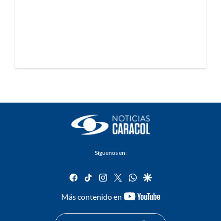
Síguenos en:
facebook
tiktok
instagram
twitter
whatsapp
google
youtube-
Más contenido en
footer