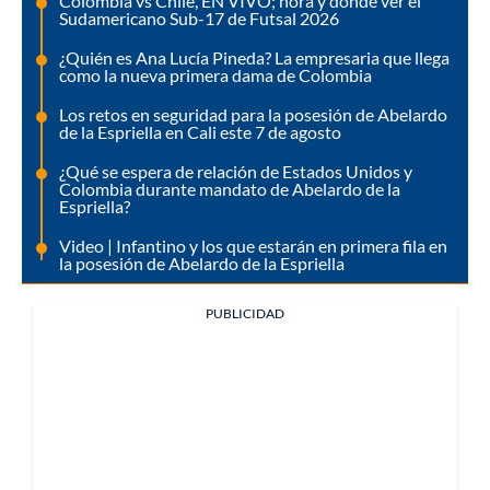
Colombia vs Chile, EN VIVO; hora y dónde ver el
Sudamericano Sub-17 de Futsal 2026
¿Quién es Ana Lucía Pineda? La empresaria que llega
como la nueva primera dama de Colombia
Los retos en seguridad para la posesión de Abelardo
de la Espriella en Cali este 7 de agosto
¿Qué se espera de relación de Estados Unidos y
Colombia durante mandato de Abelardo de la
Espriella?
Video | Infantino y los que estarán en primera fila en
la posesión de Abelardo de la Espriella
PUBLICIDAD