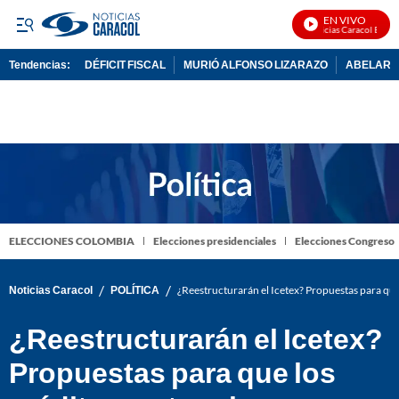
EN VIVO
Noticias Caracol En Viv
Tendencias:
DÉFICIT FISCAL
MURIÓ ALFONSO LIZARAZO
ABELARDO
PUBLICIDAD
ELECCIONES COLOMBIA
Elecciones presidenciales
Elecciones Congreso
/
/
Noticias Caracol
POLÍTICA
¿Reestructurarán el Icetex? Propuestas para que
¿Reestructurarán el Icetex?
Propuestas para que los