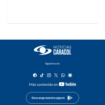
Síguenos en:
facebook
tiktok
instagram
twitter
whatsapp
google
youtube-
Más contenido en
footer
Descarga nuestra app en