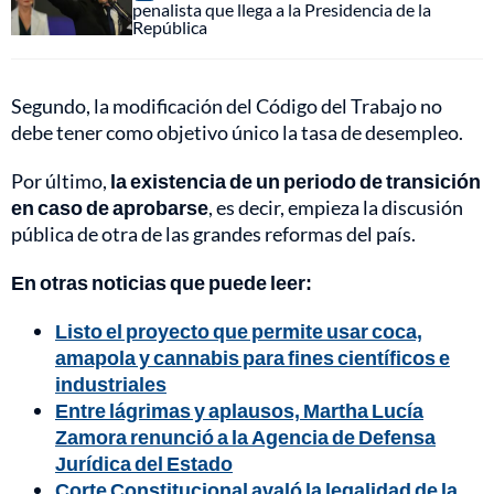
penalista que llega a la Presidencia de la
República
Segundo, la modificación del Código del Trabajo no
debe tener como objetivo único la tasa de desempleo.
Por último,
la existencia de un periodo de transición
en caso de aprobarse
, es decir, empieza la discusión
pública de otra de las grandes reformas del país.
En otras noticias que puede leer:
Listo el proyecto que permite usar coca,
amapola y cannabis para fines científicos e
industriales
Entre lágrimas y aplausos, Martha Lucía
Zamora renunció a la Agencia de Defensa
Jurídica del Estado
Corte Constitucional avaló la legalidad de la