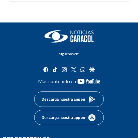
Síguenos en:
facebook
tiktok
instagram
twitter
whatsapp
google
youtube-
Más contenido en
footer
Descarga nuestra app en
Descarga nuestra app en