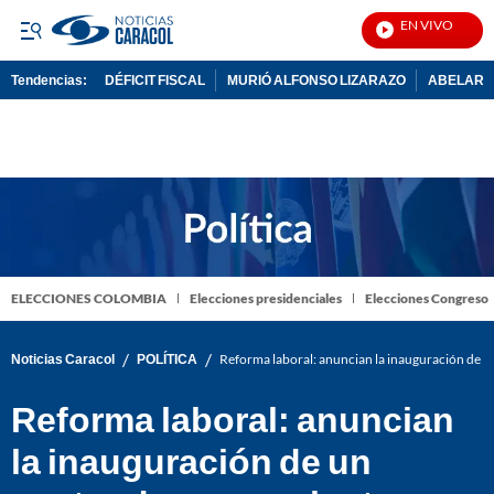
EN VIVO
Notici
Tendencias:
DÉFICIT FISCAL
MURIÓ ALFONSO LIZARAZO
ABELARDO
PUBLICIDAD
ELECCIONES COLOMBIA
Elecciones presidenciales
Elecciones Congreso
/
/
Noticias Caracol
POLÍTICA
Reforma laboral: anuncian la inauguración de u
Reforma laboral: anuncian
la inauguración de un