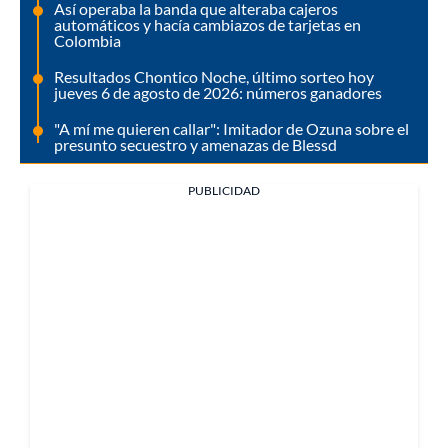
Así operaba la banda que alteraba cajeros
automáticos y hacía cambiazos de tarjetas en
Colombia
Resultados Chontico Noche, último sorteo hoy
jueves 6 de agosto de 2026: números ganadores
"A mí me quieren callar": Imitador de Ozuna sobre el
presunto secuestro y amenazas de Blessd
PUBLICIDAD