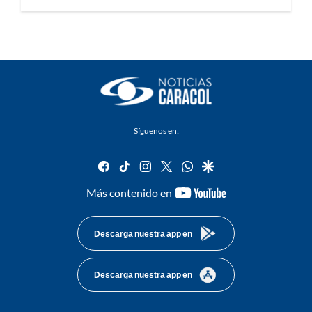
Síguenos en:
facebook
tiktok
instagram
twitter
whatsapp
google
youtube-
Más contenido en
footer
Descarga nuestra app en
Descarga nuestra app en