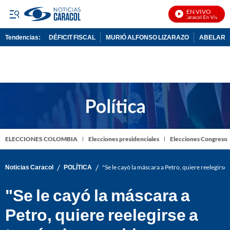
EN VIVO
Noticias Caracol En Vivo
Tendencias:
DÉFICIT FISCAL
MURIÓ ALFONSO LIZARAZO
ABELARDO
PUBLICIDAD
ELECCIONES COLOMBIA
Elecciones presidenciales
Elecciones Congreso
/
/
Noticias Caracol
POLÍTICA
"Se le cayó la máscara a Petro, quiere reelegirs
"Se le cayó la máscara a
Petro, quiere reelegirse a