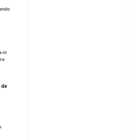
tando
a ni
ara
 de
n