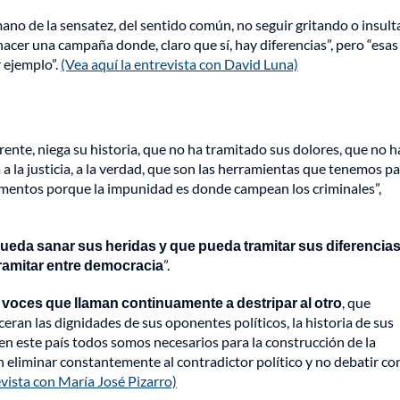
 mano de la sensatez, del sentido común, no seguir gritando o insul
hacer una campaña donde, claro que sí, hay diferencias”, pero “esas
 ejemplo”.
(Vea aquí la entrevista con David Luna)
ente, niega su historia, que no ha tramitado sus dolores, que no h
 la justicia, a la verdad, que son las herramientas que tenemos p
mentos porque la impunidad es donde campean los criminales”,
eda sanar sus heridas y que pueda tramitar sus diferencias
ramitar entre democracia
”.
voces que llaman continuamente a destripar al otro
, que
eran las dignidades de sus oponentes políticos, la historia de sus
n este país todos somos necesarios para la construcción de la
n eliminar constantemente al contradictor político y no debatir co
evista con María José Pizarro)