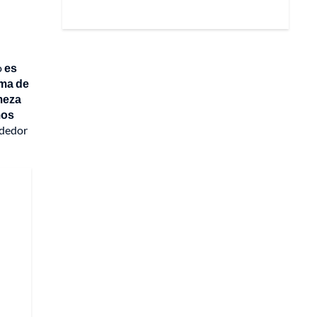
o
es
ima de
meza
mos
ededor