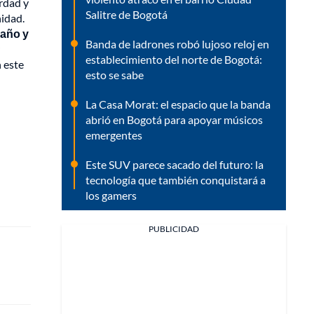
erdad y
Salitre de Bogotá
nidad.
daño y
Banda de ladrones robó lujoso reloj en
establecimiento del norte de Bogotá:
 este
esto se sabe
La Casa Morat: el espacio que la banda
abrió en Bogotá para apoyar músicos
emergentes
Este SUV parece sacado del futuro: la
tecnología que también conquistará a
los gamers
PUBLICIDAD