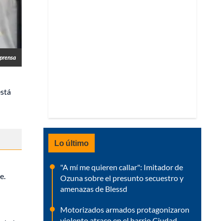
prensa
está
Lo último
"A mí me quieren callar": Imitador de
e.
Ozuna sobre el presunto secuestro y
amenazas de Blessd
Motorizados armados protagonizaron
violento atraco en el barrio Ciudad