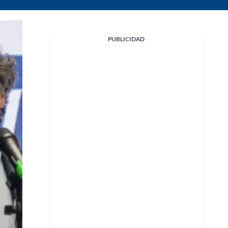
PUBLICIDAD
Facebook
X
Whatsapp
Copiar enlace
Telegram
LinkedIn