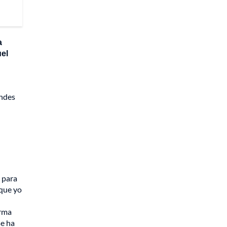
a
uel
andes
 para
 que yo
orma
se ha