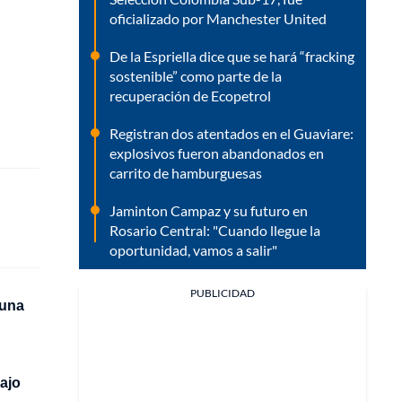
oficializado por Manchester United
De la Espriella dice que se hará “fracking
sostenible” como parte de la
recuperación de Ecopetrol
Registran dos atentados en el Guaviare:
explosivos fueron abandonados en
carrito de hamburguesas
Jaminton Campaz y su futuro en
Rosario Central: "Cuando llegue la
oportunidad, vamos a salir"
PUBLICIDAD
 una
ajo