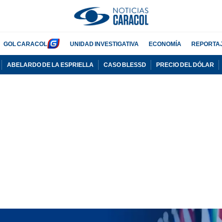
GOL CARACOL
UNIDAD INVESTIGATIVA
ECONOMÍA
REPORTA
ABELARDO DE LA ESPRIELLA
CASO BLESSD
PRECIO DEL DÓLAR
PUBLICIDAD