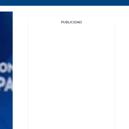
PUBLICIDAD
Facebook
X
Whatsapp
Copiar enlace
Telegram
LinkedIn