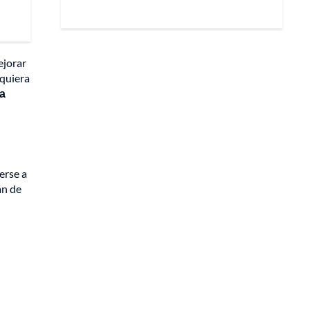
ejorar
 quiera
la
erse a
án de