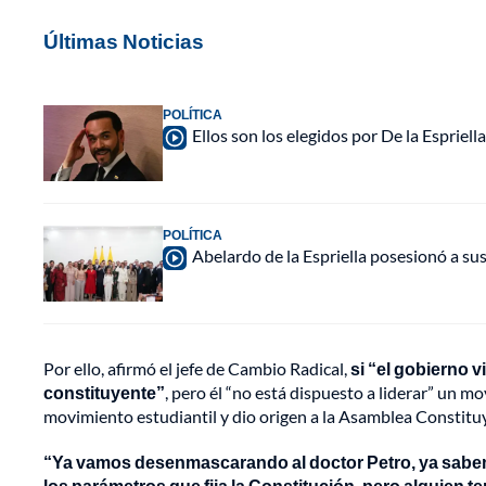
Últimas Noticias
POLÍTICA
Ellos son los elegidos por De la Espriell
POLÍTICA
Abelardo de la Espriella posesionó a su
Por ello, afirmó el jefe de Cambio Radical,
si “el gobierno 
constituyente”
, pero él “no está dispuesto a liderar” un m
movimiento estudiantil y dio origen a la Asamblea Constitu
“Ya vamos desenmascarando al doctor Petro, ya sabe
los parámetros que fija la Constitución, pero alguien 