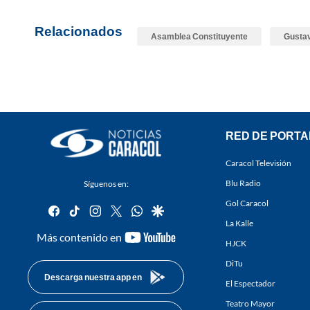
Relacionados
Asamblea Constituyente
Gustav
RED DE PORTA
Caracol Televisión
Blu Radio
Síguenos en:
Gol Caracol
facebook
tiktok
instagram
twitter
whatsapp
google
La Kalle
youtube-
Más contenido en
HJCK
footer
DiTu
Descarga nuestra app en
El Espectador
Teatro Mayor