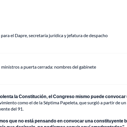
a para el Dapre, secretaría jurídica y jefatura de despacho
s ministros a puerta cerrada: nombres del gabinete
violenta la Constitución, el Congreso mismo puede convocar
ovimiento como el de la Séptima Papeleta, que surgió a partir de un
yente del 91.
mos que no está pensando en convocar una constituyente b
tenía que decírselo, no podíamos seguir aquí amedrentados”,