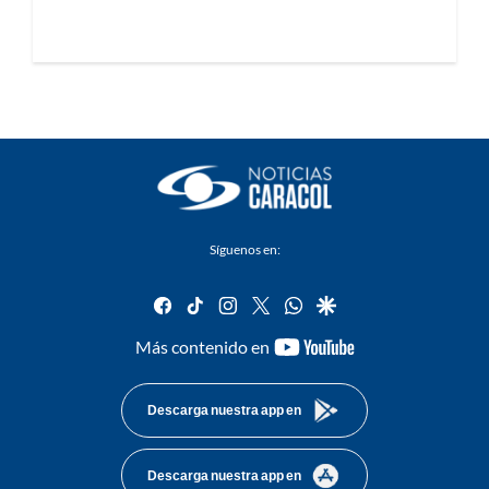
Síguenos en:
facebook
tiktok
instagram
twitter
whatsapp
google
youtube-
Más contenido en
footer
Descarga nuestra app en
Descarga nuestra app en