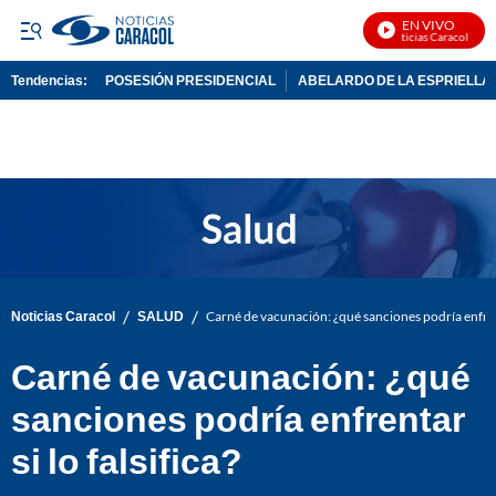
EN VIVO
Noticias Caracol En Vi
Tendencias:
POSESIÓN PRESIDENCIAL
ABELARDO DE LA ESPRIELLA
PUBLICIDAD
/
/
Noticias Caracol
SALUD
Carné de vacunación: ¿qué sanciones podría enfrenta
Carné de vacunación: ¿qué
sanciones podría enfrentar
si lo falsifica?