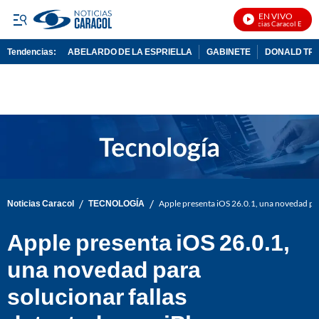
EN VIVO
Noticias Caracol En Vivo
Tendencias:
ABELARDO DE LA ESPRIELLA
GABINETE
DONALD TR
PUBLICIDAD
/
/
Noticias Caracol
TECNOLOGÍA
Apple presenta iOS 26.0.1, una novedad par
Apple presenta iOS 26.0.1,
una novedad para
solucionar fallas