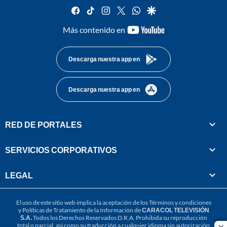
facebook
tiktok
instagram
twitter
whatsapp
google
youtube-
Más contenido en
footer
Descarga nuestra app en
Descarga nuestra app en
RED DE PORTALES
SERVICIOS CORPORATIVOS
LEGAL
El uso de este sitio web implica la aceptación de los
Términos y condiciones
y
Políticas de Tratamiento de la Información
de
CARACOL TELEVISIÓN
S.A.
Todos los Derechos Reservados D.R.A. Prohibida su reproducción
total o parcial, así como su traducción a cualquier idioma sin autorización