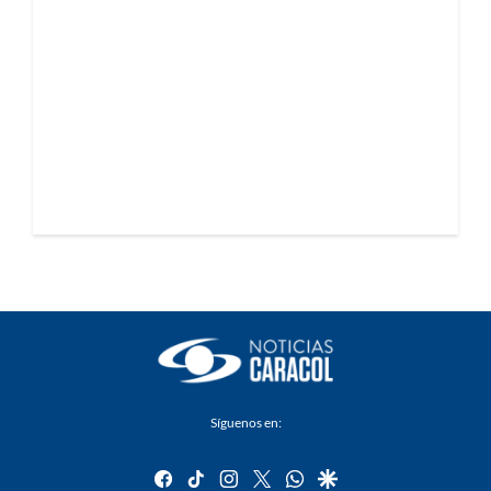
Síguenos en:
facebook
tiktok
instagram
twitter
whatsapp
google