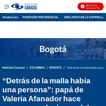
EN VIVO
Noticias Caracol En Vivo
Tendencias:
POSESIÓN PRESIDENCIAL
ABELARDO DE LA ESPRIELLA
PUBLICIDAD
/
/
/
Noticias Caracol
COLOMBIA
BOGOTÁ
“Detrás de la malla había una pe
“Detrás de la malla había
una persona”: papá de
Valeria Afanador hace