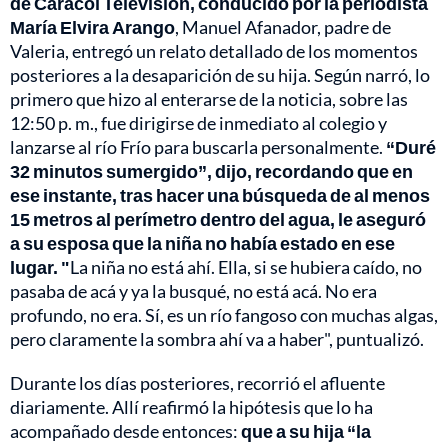
de Caracol Televisión, conducido por la periodista
María Elvira Arango
, Manuel Afanador, padre de
Valeria, entregó un relato detallado de los momentos
posteriores a la desaparición de su hija. Según narró, lo
primero que hizo al enterarse de la noticia, sobre las
12:50 p. m., fue dirigirse de inmediato al colegio y
lanzarse al río Frío para buscarla personalmente.
“Duré
32 minutos sumergido”, dijo, recordando que en
ese instante, tras hacer una búsqueda de al menos
15 metros al perímetro dentro del agua, le aseguró
a su esposa que la niña no había estado en ese
lugar. "
La niña no está ahí. Ella, si se hubiera caído, no
pasaba de acá y ya la busqué, no está acá. No era
profundo, no era. Sí, es un río fangoso con muchas algas,
pero claramente la sombra ahí va a haber", puntualizó.
Durante los días posteriores, recorrió el afluente
diariamente. Allí reafirmó la hipótesis que lo ha
acompañado desde entonces:
que a su hija “la