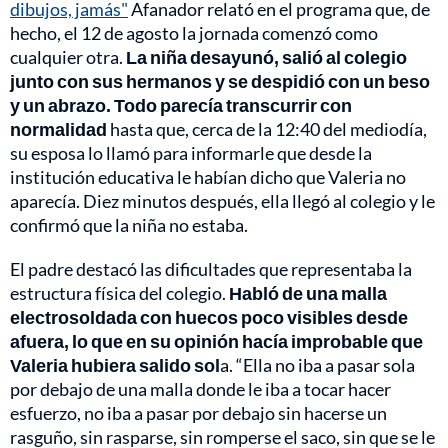
dibujos, jamás"
Afanador relató en el programa que, de
hecho, el 12 de agosto la jornada comenzó como
cualquier otra.
La niña desayunó, salió al colegio
junto con sus hermanos y se despidió con un beso
y un abrazo. Todo parecía transcurrir con
normalidad
hasta que, cerca de la 12:40 del mediodía,
su esposa lo llamó para informarle que desde la
institución educativa le habían dicho que Valeria no
aparecía. Diez minutos después, ella llegó al colegio y le
confirmó que la niña no estaba.
El padre destacó las dificultades que representaba la
estructura física del colegio.
Habló de una malla
electrosoldada con huecos poco visibles desde
afuera, lo que en su opinión hacía improbable que
Valeria hubiera salido sol
a. “Ella no iba a pasar sola
por debajo de una malla donde le iba a tocar hacer
esfuerzo, no iba a pasar por debajo sin hacerse un
rasguño, sin rasparse, sin romperse el saco, sin que se le