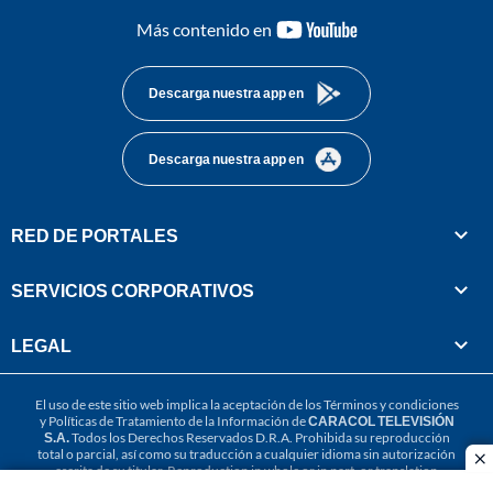
youtube-
Más contenido en
footer
Descarga nuestra app en
Descarga nuestra app en
RED DE PORTALES
SERVICIOS CORPORATIVOS
LEGAL
El uso de este sitio web implica la aceptación de los
Términos y condiciones
y
Políticas de Tratamiento de la Información
de
CARACOL TELEVISIÓN
S.A.
Todos los Derechos Reservados D.R.A. Prohibida su reproducción
total o parcial, así como su traducción a cualquier idioma sin autorización
cl
escrita de su titular. Reproduction in whole or in part, or translation
without written permission is prohibited. All rights reserved 2025.