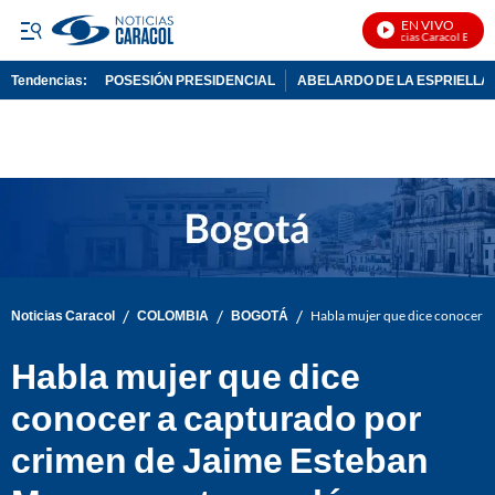
EN VIVO
Noticias Caracol En Vivo
Tendencias:
POSESIÓN PRESIDENCIAL
ABELARDO DE LA ESPRIELLA
PUBLICIDAD
/
/
/
Noticias Caracol
COLOMBIA
BOGOTÁ
Habla mujer que dice conocer a
Habla mujer que dice
conocer a capturado por
crimen de Jaime Esteban