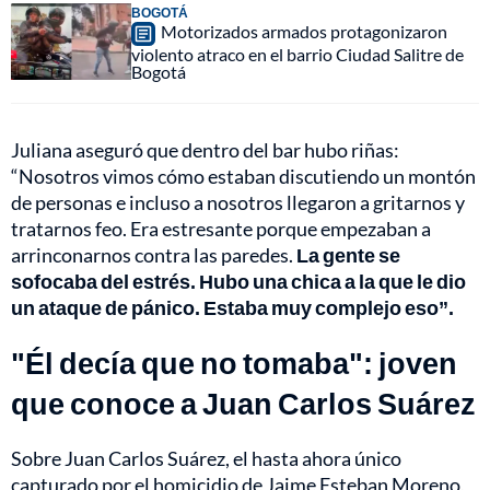
BOGOTÁ
Motorizados armados protagonizaron
violento atraco en el barrio Ciudad Salitre de
Bogotá
Juliana aseguró que dentro del bar hubo riñas:
“Nosotros vimos cómo estaban discutiendo un montón
de personas e incluso a nosotros llegaron a gritarnos y
tratarnos feo. Era estresante porque empezaban a
arrinconarnos contra las paredes.
La gente se
sofocaba del estrés. Hubo una chica a la que le dio
un ataque de pánico. Estaba muy complejo eso”.
"Él decía que no tomaba": joven
que conoce a Juan Carlos Suárez
Sobre Juan Carlos Suárez, el hasta ahora único
capturado por el homicidio de Jaime Esteban Moreno,