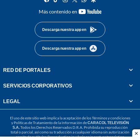
youtube-
Más contenido en
footer
Descarga nuestra app en
Descarga nuestra app en
RED DE PORTALES
SERVICIOS CORPORATIVOS
LEGAL
El uso de este sitio web implica la aceptación de los
Términos y condiciones
y
Políticas de Tratamiento de la Información
de
CARACOL TELEVISIÓN
S.A.
Todos los Derechos Reservados D.R.A. Prohibida su reproducción
total o parcial, así como su traducción a cualquier idioma sin autorización
cl
escrita de su titular. Reproduction in whole or in part, or translation