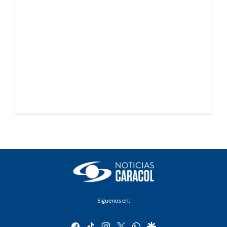
Síguenos en:
facebook
tiktok
instagram
twitter
whatsapp
google